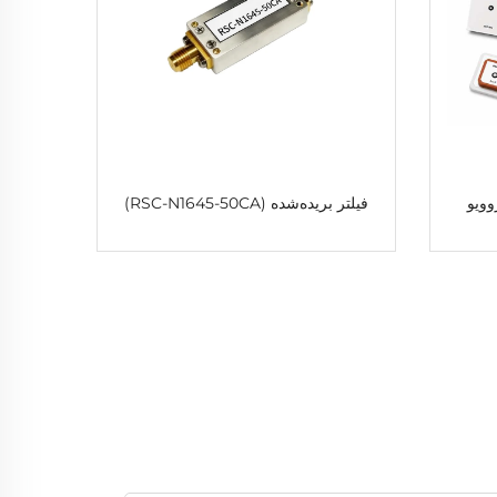
وویو
فیلتر بریده‌شده (RSC-N1645-50CA)