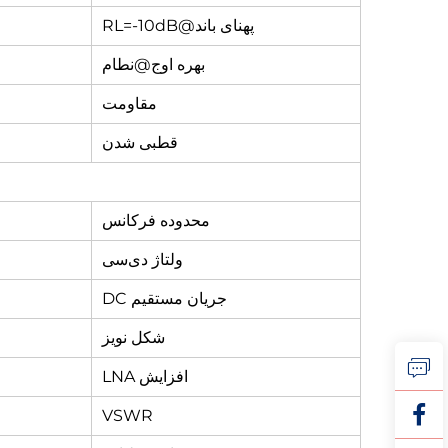
پهنای باند@RL=-10dB
بهره اوج@نطام
مقاومت
قطبی شدن
محدوده فرکانس
ولتاژ دی‌سی
جریان مستقیم DC
شکل نویز
افزایش LNA
VSWR