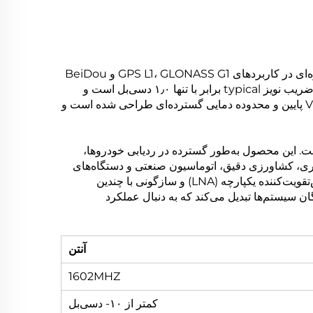
آنتن فعال GNSS RAT-203 آنتنی با عملکرد بالا و چندبانده برای موقعیت‌یابی است که برای دریافت قابل اعتماد سیگنال ماهواره‌ای در کاربردهای GPS L1، GLONASS G1 و BeiDou
B1 طراحی شده است. این آنتن دارای قطبش RHCP، بهره اوج ۳٫۰ دسی‌بلیک، تقویت‌کننده کم‌نویز (LNA) با بهره ۲۸ دسی‌بل و ضریب نویز typical برابر با تنها ۱٫۰ دسی‌بل است و
عملکرد پایدار و با حساسیت بالا را حتی در محیط‌های چالش‌برانگیز فراهم می‌کند. این آنتن RAT-203 با امپدانس ۵۰ اهم، VSWR پایین و محدوده دمایی گسترده‌ای طراحی شده است و
 و زمان‌بندی دقیق (PNT) در طیف گسترده‌ای از صنایع است. این محصول به‌طور گسترده در ردیابی خودروها،
 دارایی‌ها، تجهیزات تحقیقاتی و نقشه‌برداری، کشاورزی دقیق، اتوماسیون صنعتی و دستگاه‌های
اینترنت اشیا (IoT) که به دریافت دقیق و مداوم سیگنال‌های GNSS نیاز دارند، مورد استفاده قرار می‌گیرد. طراحی فشرده، پیش‌تقویت‌کننده یکپارچه (LNA) و سازگونی با چندین
m) این آنتن را به انتخابی عالی برای تولیدکنندگان اصلی تجهیزات (OEM) و ادغام‌کنندگان سیستم‌ها تبدیل می‌کند که به دنبال عملکرد
آنتن
1602MHZ
کمتر از ۱۰- دسی‌بل