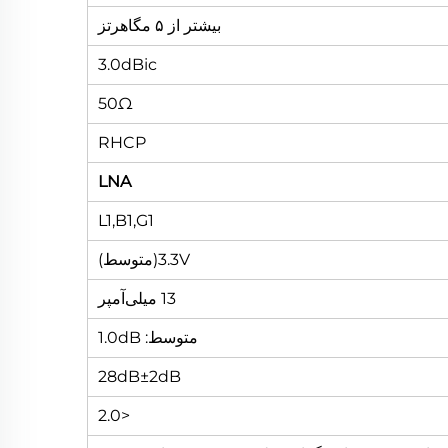
بیشتر از ۵ مگاهرتز
3.0dBic
50Ω
RHCP
LNA
L1,B1,G1
3.3V(متوسط)
13 میلی‌آمپر
متوسط: 1.0dB
28dB±2dB
<2.0