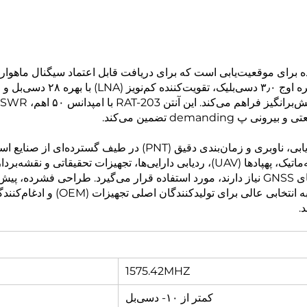
deman تضمین می‌کند.
آنتن RAT-203 راه‌حلی ایده‌آل برای سیستم‌های موقعیت‌یابی، ناوبری
مدیریت ناوگان، سیستم‌های حمل‌ونقل هوشمند (ITS)، تله‌ماتیک، پهپادها (UAV)، ردیابی
سیستم ماهواره‌ای (ulti-constellation
1575.42MHZ
کمتر از ۱۰- دسی‌بل