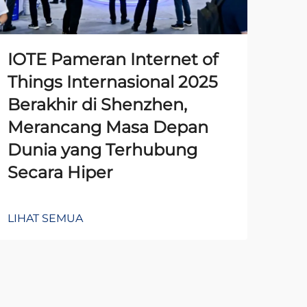
IOTE Pameran Internet of
Pe
Things Internasional 2025
Ti
Berakhir di Shenzhen,
Pe
Merancang Masa Depan
Aw
Dunia yang Terhubung
da
Secara Hiper
Se
LIHAT SEMUA
LIH