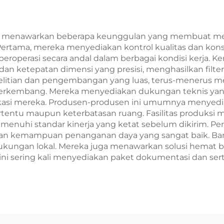
wave menawarkan beberapa keunggulan yang membuat me
rtama, mereka menyediakan kontrol kualitas dan kons
an beroperasi secara andal dalam berbagai kondisi kerj
 ketepatan dimensi yang presisi, menghasilkan filter de
nelitian dan pengembangan yang luas, terus-menerus 
berkembang. Mereka menyediakan dukungan teknis ya
ikasi mereka. Produsen-produsen ini umumnya menyediak
tentu maupun keterbatasan ruang. Fasilitas produksi m
nuhi standar kinerja yang ketat sebelum dikirim. Pe
 dan kemampuan penanganan daya yang sangat baik. Bany
kungan lokal. Mereka juga menawarkan solusi hemat bia
n ini sering kali menyediakan paket dokumentasi dan se