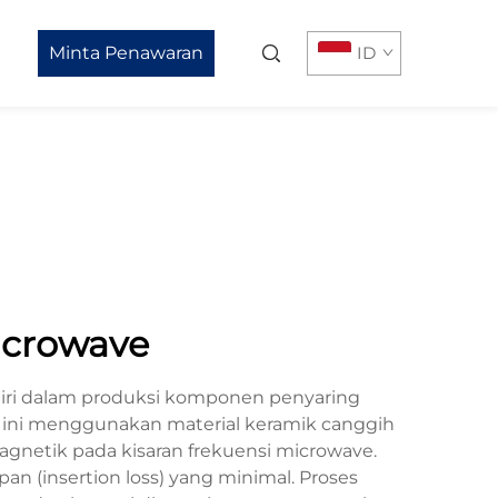
Minta Penawaran
ID
microwave
diri dalam produksi komponen penyaring
n ini menggunakan material keramik canggih
agnetik pada kisaran frekuensi microwave.
ipan (insertion loss) yang minimal. Proses