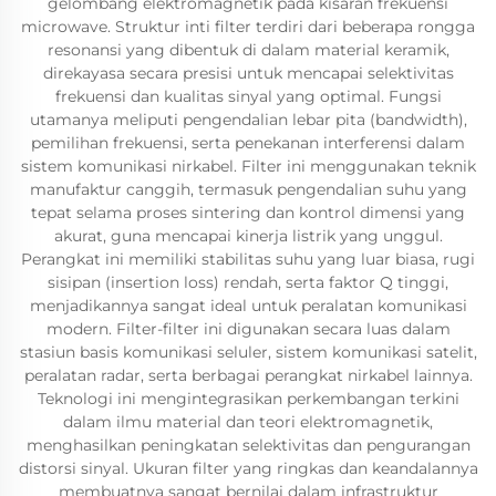
gelombang elektromagnetik pada kisaran frekuensi
microwave. Struktur inti filter terdiri dari beberapa rongga
resonansi yang dibentuk di dalam material keramik,
direkayasa secara presisi untuk mencapai selektivitas
frekuensi dan kualitas sinyal yang optimal. Fungsi
utamanya meliputi pengendalian lebar pita (bandwidth),
pemilihan frekuensi, serta penekanan interferensi dalam
sistem komunikasi nirkabel. Filter ini menggunakan teknik
manufaktur canggih, termasuk pengendalian suhu yang
tepat selama proses sintering dan kontrol dimensi yang
akurat, guna mencapai kinerja listrik yang unggul.
Perangkat ini memiliki stabilitas suhu yang luar biasa, rugi
sisipan (insertion loss) rendah, serta faktor Q tinggi,
menjadikannya sangat ideal untuk peralatan komunikasi
modern. Filter-filter ini digunakan secara luas dalam
stasiun basis komunikasi seluler, sistem komunikasi satelit,
peralatan radar, serta berbagai perangkat nirkabel lainnya.
Teknologi ini mengintegrasikan perkembangan terkini
dalam ilmu material dan teori elektromagnetik,
menghasilkan peningkatan selektivitas dan pengurangan
distorsi sinyal. Ukuran filter yang ringkas dan keandalannya
membuatnya sangat bernilai dalam infrastruktur