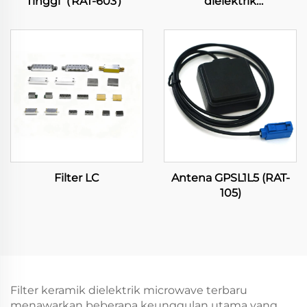
Tinggi（RAT-603）
dielektrik
mikrogelombang
Filter LC
Antena GPSL1L5 (RAT-
105)
Filter keramik dielektrik microwave terbaru
menawarkan beberapa keunggulan utama yang