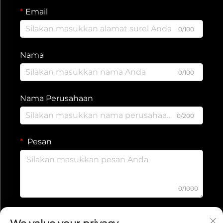
Email
0/100
Nama
0/100
Nama Perusahaan
0/200
Pesan
0/1000
Kirim