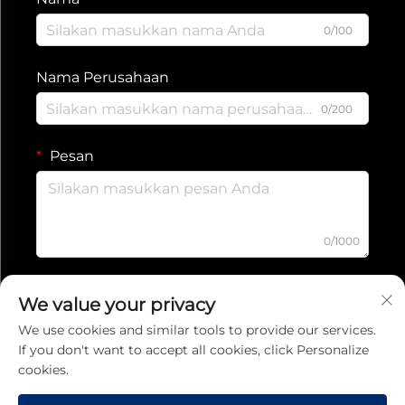
0/100
Nama Perusahaan
0/200
Pesan
0/1000
Kirim
We value your privacy
We use cookies and similar tools to provide our services.
If you don't want to accept all cookies, click Personalize
Kebijakan Privasi
cookies.
Hak Cipta © 2025 Jiaxing Ruishang Electronic Technology Co., Ltd.