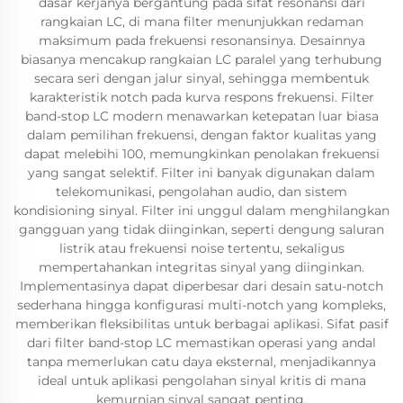
dasar kerjanya bergantung pada sifat resonansi dari
rangkaian LC, di mana filter menunjukkan redaman
maksimum pada frekuensi resonansinya. Desainnya
biasanya mencakup rangkaian LC paralel yang terhubung
secara seri dengan jalur sinyal, sehingga membentuk
karakteristik notch pada kurva respons frekuensi. Filter
band-stop LC modern menawarkan ketepatan luar biasa
dalam pemilihan frekuensi, dengan faktor kualitas yang
dapat melebihi 100, memungkinkan penolakan frekuensi
yang sangat selektif. Filter ini banyak digunakan dalam
telekomunikasi, pengolahan audio, dan sistem
kondisioning sinyal. Filter ini unggul dalam menghilangkan
gangguan yang tidak diinginkan, seperti dengung saluran
listrik atau frekuensi noise tertentu, sekaligus
mempertahankan integritas sinyal yang diinginkan.
Implementasinya dapat diperbesar dari desain satu-notch
sederhana hingga konfigurasi multi-notch yang kompleks,
memberikan fleksibilitas untuk berbagai aplikasi. Sifat pasif
dari filter band-stop LC memastikan operasi yang andal
tanpa memerlukan catu daya eksternal, menjadikannya
ideal untuk aplikasi pengolahan sinyal kritis di mana
kemurnian sinyal sangat penting.