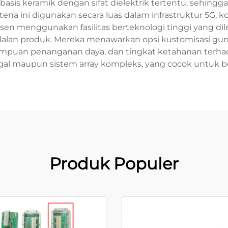
rbasis keramik dengan sifat dielektrik tertentu, seh
na ini digunakan secara luas dalam infrastruktur 5G, kom
usen menggunakan fasilitas berteknologi tinggi yang d
dalan produk. Mereka menawarkan opsi kustomisasi gu
ampuan penanganan daya, dan tingkat ketahanan terh
maupun sistem array kompleks, yang cocok untuk berba
Produk Populer