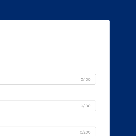
s
0/100
0/100
0/200