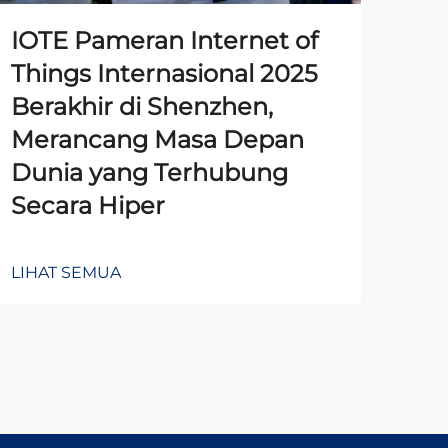
IOTE Pameran Internet of
Pe
Things Internasional 2025
Ti
Berakhir di Shenzhen,
Pe
Merancang Masa Depan
Aw
Dunia yang Terhubung
da
Secara Hiper
Se
LIHAT SEMUA
LIH