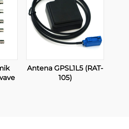
mik
Antena GPSL1L5 (RAT-
owave
105)