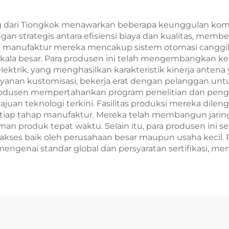
g dari Tiongkok menawarkan beberapa keunggulan kom
n strategis antara efisiensi biaya dan kualitas, membe
manufaktur mereka mencakup sistem otomasi canggih d
skala besar. Para produsen ini telah mengembangkan ke
lektrik, yang menghasilkan karakteristik kinerja ante
ayanan kustomisasi, bekerja erat dengan pelanggan u
 produsen mempertahankan program penelitian dan pe
uan teknologi terkini. Fasilitas produksi mereka dile
setiap tahap manufaktur. Mereka telah membangun jarin
an produk tepat waktu. Selain itu, para produsen ini s
kses baik oleh perusahaan besar maupun usaha kecil. 
ai standar global dan persyaratan sertifikasi, mem