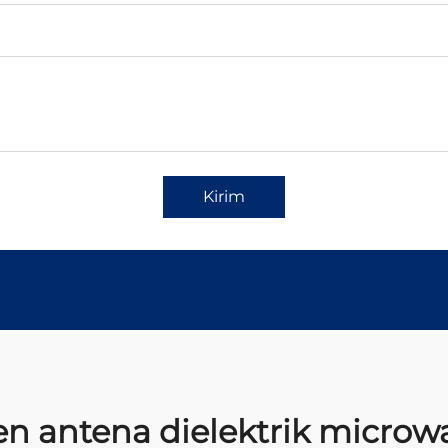
Kirim
n antena dielektrik microw