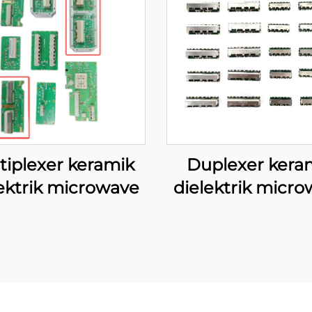
tiplexer keramik
Duplexer kera
ektrik microwave
dielektrik micr