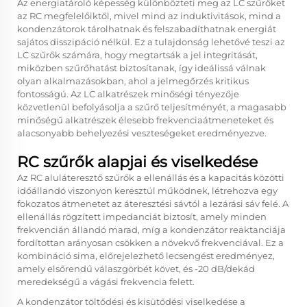
Az energiatároló képesség különbözteti meg az LC szűrőket
az RC megfelelőiktől, mivel mind az induktivitások, mind a
kondenzátorok tárolhatnak és felszabadíthatnak energiát
sajátos disszipáció nélkül. Ez a tulajdonság lehetővé teszi az
LC szűrők számára, hogy megtartsák a jel integritását,
miközben szűrőhatást biztosítanak, így ideálissá válnak
olyan alkalmazásokban, ahol a jelmegőrzés kritikus
fontosságú. Az LC alkatrészek minőségi tényezője
közvetlenül befolyásolja a szűrő teljesítményét, a magasabb
minőségű alkatrészek élesebb frekvenciaátmeneteket és
alacsonyabb behelyezési veszteségeket eredményezve.
RC szűrők alapjai és viselkedése
Az RC aluláteresztő szűrők a ellenállás és a kapacitás közötti
időállandó viszonyon keresztül működnek, létrehozva egy
fokozatos átmenetet az áteresztési sávtól a lezárási sáv felé. A
ellenállás rögzített impedanciát biztosít, amely minden
frekvencián állandó marad, míg a kondenzátor reaktanciája
fordítottan arányosan csökken a növekvő frekvenciával. Ez a
kombináció sima, előrejelezhető lecsengést eredményez,
amely elsőrendű válaszgörbét követ, és -20 dB/dekád
meredekségű a vágási frekvencia felett.
A kondenzátor töltődési és kisütődési viselkedése a