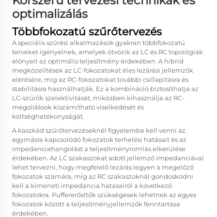
Korszerű tervezési technikák és
optimalizálás
Többfokozatú szűrőtervezés
A speciális szűrési alkalmazások gyakran többfokozatú
terveket igényelnek, amelyek ötvözik az LC és RC topológiák
előnyeit az optimális teljesítmény érdekében. A hibrid
megközelítések az LC-fokozatokat éles lezárási jellemzők
elérésére, míg az RC-fokozatokat további csillapításra és
stabilitásra használhatják. Ez a kombináció biztosíthatja az
LC-szűrők szelektivitását, miközben kihasználja az RC-
megoldások kiszámítható viselkedését és
költséghatékonyságát.
A kaszkád szűrőtervezéseknél figyelembe kell venni az
egymásra kapcsolódó fokozatok terhelési hatásait és az
impedanciahangolást a teljesítményromlás elkerülése
érdekében. Az LC szakaszokat adott jellemző impedanciával
lehet tervezni, hogy megfelelő lezárás legyen a megelőző
fokozatok számára, míg az RC szakaszoknál gondoskodni
kell a kimeneti impedancia hatásairól a következő
fokozatokra. Puffererősítők szükségesek lehetnek az egyes
fokozatok között a teljesítményjellemzők fenntartása
érdekében.