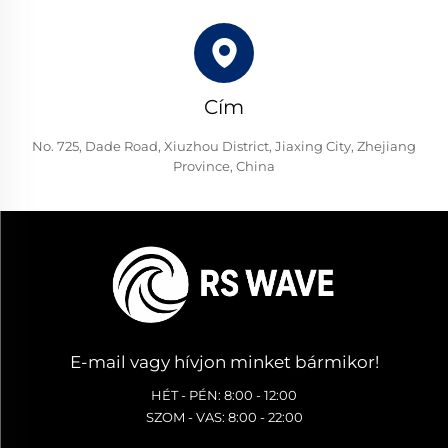
Cím
No. 725, Dade Road, Xiuzhou District, Jiaxing City, Zhejiang
Province, China
E-mail vagy hívjon minket bármikor!
HÉT - PÉN: 8:00 - 12:00
SZOM - VAS: 8:00 - 22:00