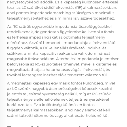
négyzetgyökéből adódik. Ez a képesség különösen értékesé
teszi az LC szűrőket rádiófrekvenciás (RF) alkalmazásokban,
ahol pontos impedanciamatching szükséges a maximális
teljesítményátvitelhez és a minimális visszaverődésekhez.
Az RC-szűrők egyszerűbb impedancia-összefüggésekkel
rendelkeznek, de gondosan figyelembe kell venni a forrás-
és terhelési impedanciákat az optimális teljesítmény
eléréséhez. A szűrő bemeneti impedanciája a frekvenciától
függően változik, a DC-ellenállás értékétől indulva, és
csökken, amint a kapacitív reaktancia válik dominánssá
magasabb frekvenciákon. A terhelési impedancia jelentősen
befolyásolja az RC-szűrő teljesítményét, mivel a kis terhelés
megváltoztathatja a határhatásos vágási frekvenciát, és
további lecsengést idézhet elő a tervezett válaszon túl.
A meghajtási képesség egy másik fontos különbség, mivel
az LC-szűrők nagyobb áramerősségeket képesek kezelni
jelentős teljesítményveszteség nélkül, míg az RC-szűrők
teljesítménye a ellenálló elemek teljesítményértékével
korlátozottak. Ez a különbség különösen fontos
teljesítményalkalmazásokban, ahol nagy áramokat kell
szűrni túlzott hőtermelés vagy alkatrészterhelés nélkül.