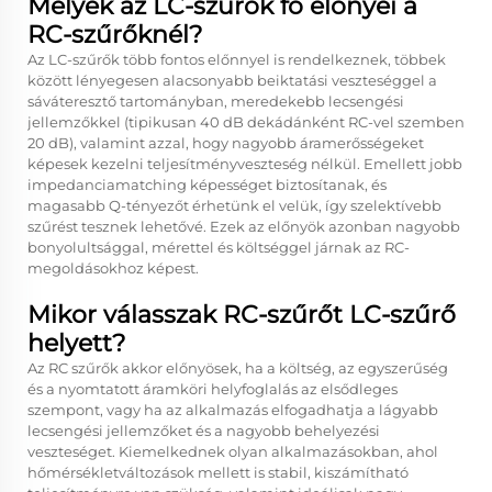
Melyek az LC-szűrők fő előnyei a
RC-szűrőknél?
Az LC-szűrők több fontos előnnyel is rendelkeznek, többek
között lényegesen alacsonyabb beiktatási veszteséggel a
sáváteresztő tartományban, meredekebb lecsengési
jellemzőkkel (tipikusan 40 dB dekádánként RC-vel szemben
20 dB), valamint azzal, hogy nagyobb áramerősségeket
képesek kezelni teljesítményveszteség nélkül. Emellett jobb
impedanciamatching képességet biztosítanak, és
magasabb Q-tényezőt érhetünk el velük, így szelektívebb
szűrést tesznek lehetővé. Ezek az előnyök azonban nagyobb
bonyolultsággal, mérettel és költséggel járnak az RC-
megoldásokhoz képest.
Mikor válasszak RC-szűrőt LC-szűrő
helyett?
Az RC szűrők akkor előnyösek, ha a költség, az egyszerűség
és a nyomtatott áramköri helyfoglalás az elsődleges
szempont, vagy ha az alkalmazás elfogadhatja a lágyabb
lecsengési jellemzőket és a nagyobb behelyezési
veszteséget. Kiemelkednek olyan alkalmazásokban, ahol
hőmérsékletváltozások mellett is stabil, kiszámítható