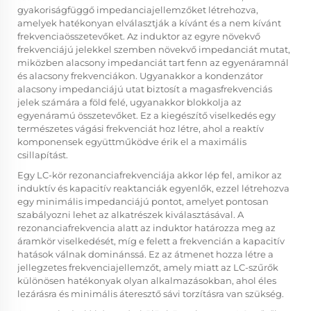
gyakoriságfüggő impedanciajellemzőket létrehozva,
amelyek hatékonyan elválasztják a kívánt és a nem kívánt
frekvenciaösszetevőket. Az induktor az egyre növekvő
frekvenciájú jelekkel szemben növekvő impedanciát mutat,
miközben alacsony impedanciát tart fenn az egyenáramnál
és alacsony frekvenciákon. Ugyanakkor a kondenzátor
alacsony impedanciájú utat biztosít a magasfrekvenciás
jelek számára a föld felé, ugyanakkor blokkolja az
egyenáramú összetevőket. Ez a kiegészítő viselkedés egy
természetes vágási frekvenciát hoz létre, ahol a reaktív
komponensek együttműködve érik el a maximális
csillapítást.
Egy LC-kör rezonanciafrekvenciája akkor lép fel, amikor az
induktív és kapacitív reaktanciák egyenlők, ezzel létrehozva
egy minimális impedanciájú pontot, amelyet pontosan
szabályozni lehet az alkatrészek kiválasztásával. A
rezonanciafrekvencia alatt az induktor határozza meg az
áramkör viselkedését, míg e felett a frekvencián a kapacitív
hatások válnak dominánssá. Ez az átmenet hozza létre a
jellegzetes frekvenciajellemzőt, amely miatt az LC-szűrők
különösen hatékonyak olyan alkalmazásokban, ahol éles
lezárásra és minimális áteresztő sávi torzításra van szükség.