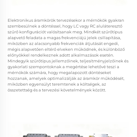
Elektronikus áramkörök tervezésekor a mérnökök gyakran
szembesülnek a döntéssel, hogy LC vagy RC aluláteresztő
szűrő konfigurációt valósítsanak meg. Mindkét szűrőtípus
alapvető feladata a magas frekvenciájú jelek csillapítása,
miközben az alacsonyabb frekvenciák átjutását engedi,
mégis alapvetően eltérő elveken működnek, és különböző
előnyökkel rendelkeznek adott alkalmazások esetén.
Mindegyik szűrőtípus jellemzőinek, teljesítményjelzőinek és
gyakorlati szempontoknak a megértése lehetővé teszi a
mérnökök számára, hogy megalapozott döntéseket
hozzanak, amelyek optimalizálják az áramkör működését,
miközben egyensúlyt teremtenek a költségek, az
összetettség és a tervezési követelmények között.