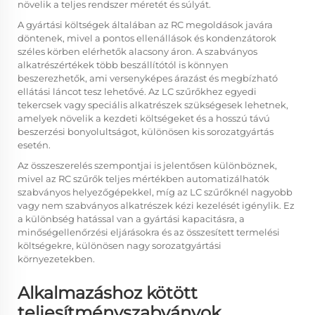
növelik a teljes rendszer méretét és súlyát.
A gyártási költségek általában az RC megoldások javára
döntenek, mivel a pontos ellenállások és kondenzátorok
széles körben elérhetők alacsony áron. A szabványos
alkatrészértékek több beszállítótól is könnyen
beszerezhetők, ami versenyképes árazást és megbízható
ellátási láncot tesz lehetővé. Az LC szűrőkhez egyedi
tekercsek vagy speciális alkatrészek szükségesek lehetnek,
amelyek növelik a kezdeti költségeket és a hosszú távú
beszerzési bonyolultságot, különösen kis sorozatgyártás
esetén.
Az összeszerelés szempontjai is jelentősen különböznek,
mivel az RC szűrők teljes mértékben automatizálhatók
szabványos helyezőgépekkel, míg az LC szűrőknél nagyobb
vagy nem szabványos alkatrészek kézi kezelését igénylik. Ez
a különbség hatással van a gyártási kapacitásra, a
minőségellenőrzési eljárásokra és az összesített termelési
költségekre, különösen nagy sorozatgyártási
környezetekben.
Alkalmazáshoz kötött
teljesítményszabványok