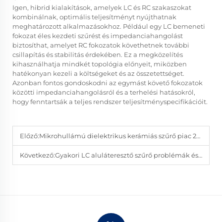
Igen, hibrid kialakítások, amelyek LC és RC szakaszokat
kombinálnak, optimális teljesítményt nyújthatnak
meghatározott alkalmazásokhoz. Például egy LC bemeneti
fokozat éles kezdeti szűrést és impedanciahangolást
biztosíthat, amelyet RC fokozatok követhetnek további
csillapítás és stabilitás érdekében. Ez a megközelítés
kihasználhatja mindkét topológia előnyeit, miközben
hatékonyan kezeli a költségeket és az összetettséget.
Azonban fontos gondoskodni az egymást követő fokozatok
közötti impedanciahangolásról és a terhelési hatásokról,
hogy fenntartsák a teljes rendszer teljesítményspecifikációit.
Előző:
Mikrohullámú dielektrikus kerámiás szűrő piac 2025
Következő:
Gyakori LC aluláteresztő szűrő problémák és megoldások