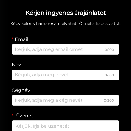
Kérjen ingyenes árajánlatot
Képviselőnk hamarosan felveheti Önnel a kapcsolatot.
Email
0/100
Név
0/100
Cégnév
0/200
Üzenet