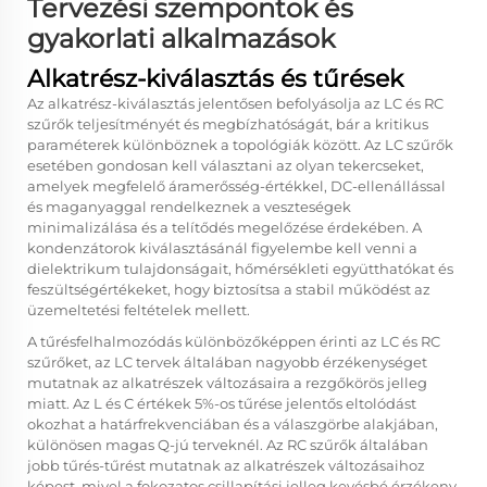
Tervezési szempontok és
gyakorlati alkalmazások
Alkatrész-kiválasztás és tűrések
Az alkatrész-kiválasztás jelentősen befolyásolja az LC és RC
szűrők teljesítményét és megbízhatóságát, bár a kritikus
paraméterek különböznek a topológiák között. Az LC szűrők
esetében gondosan kell választani az olyan tekercseket,
amelyek megfelelő áramerősség-értékkel, DC-ellenállással
és maganyaggal rendelkeznek a veszteségek
minimalizálása és a telítődés megelőzése érdekében. A
kondenzátorok kiválasztásánál figyelembe kell venni a
dielektrikum tulajdonságait, hőmérsékleti együtthatókat és
feszültségértékeket, hogy biztosítsa a stabil működést az
üzemeltetési feltételek mellett.
A tűrésfelhalmozódás különbözőképpen érinti az LC és RC
szűrőket, az LC tervek általában nagyobb érzékenységet
mutatnak az alkatrészek változásaira a rezgőkörös jelleg
miatt. Az L és C értékek 5%-os tűrése jelentős eltolódást
okozhat a határfrekvenciában és a válaszgörbe alakjában,
különösen magas Q-jú terveknél. Az RC szűrők általában
jobb tűrés-tűrést mutatnak az alkatrészek változásaihoz
képest, mivel a fokozatos csillapítási jelleg kevésbé érzékeny