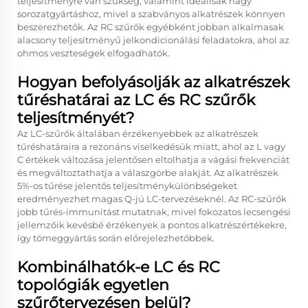
teljesítményre van szükség, valamint ideálisak nagy
sorozatgyártáshoz, mivel a szabványos alkatrészek könnyen
beszerezhetők. Az RC szűrők egyébként jobban alkalmasak
alacsony teljesítményű jelkondicionálási feladatokra, ahol az
ohmos veszteségek elfogadhatók.
Hogyan befolyásolják az alkatrészek
tűréshatárai az LC és RC szűrők
teljesítményét?
Az LC-szűrők általában érzékenyebbek az alkatrészek
tűréshatáraira a rezonáns viselkedésük miatt, ahol az L vagy
C értékek változása jelentősen eltolhatja a vágási frekvenciát
és megváltoztathatja a válaszgörbe alakját. Az alkatrészek
5%-os tűrése jelentős teljesítménykülönbségeket
eredményezhet magas Q-jú LC-tervezéseknél. Az RC-szűrők
jobb tűrés-immunitást mutatnak, mivel fokozatos lecsengési
jellemzőik kevésbé érzékenyek a pontos alkatrészértékekre,
így tömeggyártás során előrejelezhetőbbek.
Kombinálhatók-e LC és RC
topológiák egyetlen
szűrőtervezésen belül?