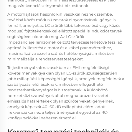
magasfrekvenciás elnyomást biztosítanak.
A motorhajtások hasonló kihívásokkal néznek szembe,
továbbá közös módusú zavarok elnyomásának igénye is
fennáll, amelyet az LC szűrők több tekercselésű vagy közös
módusú fojtótekercsekkel ellátott speciális indukciós tervek
segítségével oldanak meg. Az LC szűrők
impedanciajellemzőinek célzott tervezése lehetővé teszi az
optimális illesztést a motor és a kábel paramétereihez,
maximalizálva ezzel a szűrés hatékonyságát, miközben
minimalizálja a rendszerveszteségeket.
Teljesítményalkalmazásokban az EMI-megfelelőségi
követelmények gyakran olyan LC-szűrők szükségszerűen
jobb csillapítási képességét igénylik, amelyek megfelelnek a
szabályozási előírásoknak, miközben elfogadható
rendszerhatékonyságot is biztosítanak. A különböző
nemzetközi szabványok által meghatározott vezetett
emissziós határértékek olyan szűrőterveket igényelnek,
amelyek képesek 40–60 dB csillapítást elérni adott
frekvenciákon; ez a teljesítményszint egyedül az RC-
konfigurációkkal nehezen érhető el.