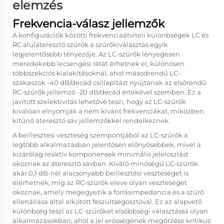
elemzés
Frekvencia-válasz jellemzők
A konfigurációk közötti frekvenciaátviteli különbségek
LC és
RC aluláteresztő szűrők
a szűrőkiválasztás egyik
legjelentősebb tényezője. Az LC-szűrők lényegesen
meredekebb lecsengési rátát érhetnek el, különösen
többszekciós kialakításoknál, ahol másodrendű LC-
szakaszok -40 dB/decád csillapítást nyújtanak az elsőrendű
RC-szűrők jellemző -20 dB/decád értékével szemben. Ez a
javított szelektivitás lehetővé teszi, hogy az LC-szűrők
kiválóan elnyomják a nem kívánt frekvenciákat, miközben
kitűnő áteresztő sáv jellemzőkkel rendelkeznek.
A beillesztési veszteség szempontjából az LC-szűrők a
legtöbb alkalmazásban jelentősen előnyösebbek, mivel a
kizárólag reaktív komponensek minimális jeleloszlást
okoznak az áteresztő sávban. Kiváló minőségű LC-szűrők
akár 0,1 dB-nél alacsonyabb beillesztési veszteséget is
elérhetnek, míg az RC-szűrők eleve olyan veszteséget
okoznak, amely megegyezik a forrásimpedancia és a szűrő
ellenállása által alkotott feszültségosztóval. Ez az alapvető
különbség teszi az LC-szűrőket elsőbbségi választássá olyan
alkalmazásokban, ahol a jel erősségének megőrzése kritikus