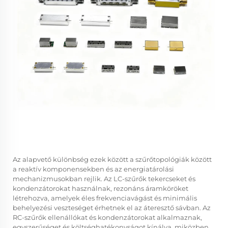
Az alapvető különbség ezek között a szűrőtopológiák között
a reaktív komponensekben és az energiatárolási
mechanizmusokban rejlik. Az LC-szűrők tekercseket és
kondenzátorokat használnak, rezonáns áramköröket
létrehozva, amelyek éles frekvenciavágást és minimális
behelyezési veszteséget érhetnek el az áteresztő sávban. Az
RC-szűrők ellenállókat és kondenzátorokat alkalmaznak,
egyszerűséget és költséghatékonyságot kínálva, miközben