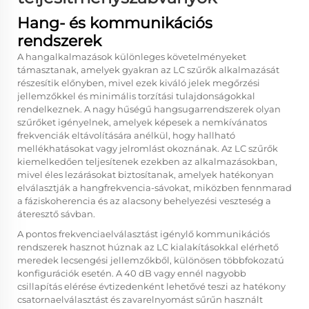
Hang- és kommunikációs
rendszerek
A hangalkalmazások különleges követelményeket
támasztanak, amelyek gyakran az LC szűrők alkalmazását
részesítik előnyben, mivel ezek kiváló jelek megőrzési
jellemzőkkel és minimális torzítási tulajdonságokkal
rendelkeznek. A nagy hűségű hangsugarrendszerek olyan
szűrőket igényelnek, amelyek képesek a nemkívánatos
frekvenciák eltávolítására anélkül, hogy hallható
mellékhatásokat vagy jelromlást okoznának. Az LC szűrők
kiemelkedően teljesítenek ezekben az alkalmazásokban,
mivel éles lezárásokat biztosítanak, amelyek hatékonyan
elválasztják a hangfrekvencia-sávokat, miközben fennmarad
a fáziskoherencia és az alacsony behelyezési veszteség a
áteresztő sávban.
A pontos frekvenciaelválasztást igénylő kommunikációs
rendszerek hasznot húznak az LC kialakításokkal elérhető
meredek lecsengési jellemzőkből, különösen többfokozatú
konfigurációk esetén. A 40 dB vagy ennél nagyobb
csillapítás elérése évtizedenként lehetővé teszi az hatékony
csatornaelválasztást és zavarelnyomást sűrűn használt