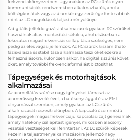
frekvenciakörnyezetben. Ugyanakkor az RC szűrők olyan
kommunikációs rendszerekben alkalmazhatók, ahol a
költségkorlátok vagy az áramkör egyszerűsége fontosabbak,
mint az LC megoldások teljesítményelőnye.
A digitális jelfeldolgozási alkalmazások gyakran RC szűrőket
használnak alias-mentesítési célokra, ahol elsősorban a
fokozatos magasfrekvenciás csillapítás a szükséges, nem
pedig az éles vágási jellemzők. Az RC szűrők kiszámítható
fázisválasza és stabilitása alkalmassá teszi őket ezekre a
felhasználásokra, különösen akkor, ha digitális szűrés követi
őket, amely további frekvenciaformálást biztosíthat.
Tápegységek és motorhajtások
alkalmazásai
Az áramellátás szűrése nagy igényeket támaszt az
áramerősség kezelésével, a hatékonysággal és az EMI-
elnyomással szemben, amely gyakran az LC szűrők
alkalmazását részesíti előnyben. A kapcsoló üzemmódú
tápegységek magas frekvenciájú kapcsolási zajt generálnak,
amely hatékony csillapítást igényel, miközben alacsony
vezetési veszteséget kell fenntartani. Az LC szűrők képesek
kezelni a teljesítményalkalmazásokra jellemző nagy
áramokat, miközben minimális feszültségesést és kiváló