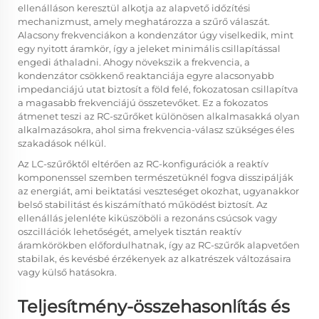
ellenálláson keresztül alkotja az alapvető időzítési
mechanizmust, amely meghatározza a szűrő válaszát.
Alacsony frekvenciákon a kondenzátor úgy viselkedik, mint
egy nyitott áramkör, így a jeleket minimális csillapítással
engedi áthaladni. Ahogy növekszik a frekvencia, a
kondenzátor csökkenő reaktanciája egyre alacsonyabb
impedanciájú utat biztosít a föld felé, fokozatosan csillapítva
a magasabb frekvenciájú összetevőket. Ez a fokozatos
átmenet teszi az RC-szűrőket különösen alkalmasakká olyan
alkalmazásokra, ahol sima frekvencia-válasz szükséges éles
szakadások nélkül.
Az LC-szűrőktől eltérően az RC-konfigurációk a reaktív
komponenssel szemben természetüknél fogva disszipálják
az energiát, ami beiktatási veszteséget okozhat, ugyanakkor
belső stabilitást és kiszámítható működést biztosít. Az
ellenállás jelenléte kiküszöböli a rezonáns csúcsok vagy
oszcillációk lehetőségét, amelyek tisztán reaktív
áramkörökben előfordulhatnak, így az RC-szűrők alapvetően
stabilak, és kevésbé érzékenyek az alkatrészek változásaira
vagy külső hatásokra.
Teljesítmény-összehasonlítás és