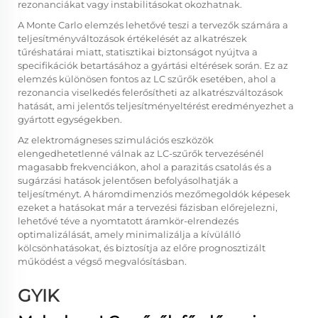
rezonanciákat vagy instabilitásokat okozhatnak.
A Monte Carlo elemzés lehetővé teszi a tervezők számára a
teljesítményváltozások értékelését az alkatrészek
tűréshatárai miatt, statisztikai biztonságot nyújtva a
specifikációk betartásához a gyártási eltérések során. Ez az
elemzés különösen fontos az LC szűrők esetében, ahol a
rezonancia viselkedés felerősítheti az alkatrészváltozások
hatását, ami jelentős teljesítményeltérést eredményezhet a
gyártott egységekben.
Az elektromágneses szimulációs eszközök
elengedhetetlenné válnak az LC-szűrők tervezésénél
magasabb frekvenciákon, ahol a parazitás csatolás és a
sugárzási hatások jelentősen befolyásolhatják a
teljesítményt. A háromdimenziós mezőmegoldók képesek
ezeket a hatásokat már a tervezési fázisban előrejelezni,
lehetővé téve a nyomtatott áramkör-elrendezés
optimalizálását, amely minimalizálja a kívülálló
kölcsönhatásokat, és biztosítja az előre prognosztizált
működést a végső megvalósításban.
GYIK