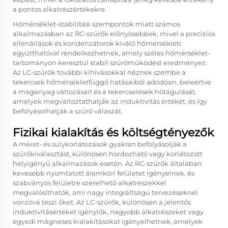
a pontos alkatrészértékekre.
Hőmérséklet-stabilitási szempontok miatt számos
alkalmazásban az RC-szűrők előnyösebbek, mivel a precíziós
ellenállások és kondenzátorok kiváló hőmérsékleti
együtthatóval rendelkezhetnek, amely széles hőmérséklet-
tartományon keresztül stabil szűrőműködést eredményez.
Az LC-szűrők további kihívásokkal néznek szembe a
tekercsek hőmérsékletfüggő hatásaiból adódóan, beleértve
a maganyag változásait és a tekercselések hőtágulását,
amelyek megváltoztathatják az induktivitás értékét, és így
befolyásolhatják a szűrő válaszát.
Fizikai kialakítás és költségtényezők
A méret- és súlykorlátozások gyakran befolyásolják a
szűrőkiválasztást, különösen hordozható vagy korlátozott
helyigényű alkalmazások esetén. Az RC-szűrők általában
kevesebb nyomtatott áramköri felületet igényelnek, és
szabványos felületre szerelhető alkatrészekkel
megvalósíthatók, ami nagy integráltságú tervezéseknél
vonzóvá teszi őket. Az LC-szűrők, különösen a jelentős
induktivitásértéket igénylők, nagyobb alkatrészeket vagy
egyedi mágneses kialakításokat igényelhetnek, amelyek