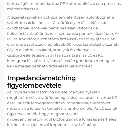
fontosságú, mint például az RF-kommunikáció és a precíziós
mérőrendszerek.
A fázisválasz-jellemzők szintén jelentősen különböznek a
szűrőtípusok között, az LC-szűrők olyan fázistolásokat
okozhatnak, amelyek nemlineárisan változnak a
frekvenciával, különösen a rezonancia pontok közelében. Az
RC-szűrők előrejelezhetőbb fázisviselkedést nyújtanak, az
elsőrendű szakaszok legfeljebb 90 fokos fázistolást okoznak.
Olyan alkalmazásoknál, amelyek érzékenyek a
csoportkésleltetésre vagy fázistorzításra, az LC és RC
konfigurációk közötti választás során gondosan mérlegelni
kell a megengedhető fázisválasz-jellemzőket.
Impedanciamatching
figyelembevétele
Az impedanciamatching követelmények gyakran
meghatározzák a szűrőtopológia kiválasztását, mivel az LC
és RC szűrők lényegesen eltérő impedanciajellemzőket
mutatnak a forrás- és terhelési áramkörök felé. Az LC szűrők
úgy tervezhetők, hogy meghatározott
impedanciamatchingot biztosítsanak a forrás és a terhelés
között, ahol a jellemző impedancia az L/C arány