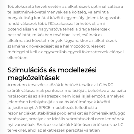
Többfokozatú tervek esetén az alkatrészek optimalizálása a
teljesítménykövetelmények és a költség, valamint a
bonyolultság korlátai közötti egyensúlyt jelent. Magasabb
rendű válaszok több RC szakasszal érhetők el, ami
potenciálisan elhagyhatóvá teheti a drága tekercsek
használatát, miközben továbbra is teljesülnek az
alkalmazási követelmények. Ugyanakkor az alkatrészek
számának növekedését és a halmozódó tűréseket
mérlegelni kell az egyszerűbb egyedi fokozattervek előnyei
ellenében.
Szimulációs és modellezési
megközelítések
A modern tervezőeszközök lehetővé teszik az LC és RC
szűrők válaszainak pontos szimulációját, beleértve a parazita
hatásokat és az alkatrészek nem ideális jellemzőit, amelyek
jelentősen befolyásolják a valós körülmények közötti
teljesítményt. A SPICE modellezés felfedheti a
rezonanciákat, stabilitási problémákat és hőmérsékletfüggő
hatásokat, amelyek az ideális számításokból nem lennének
nyilvánvalóak. Ezek az eszközök különösen értékesek az LC
terveknél, ahol az alkatrészek parazitái váratlan