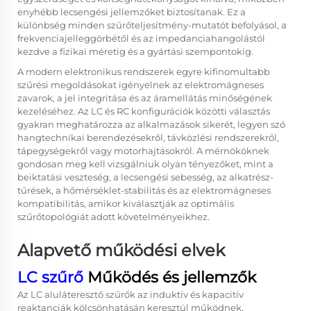
enyhébb lecsengési jellemzőket biztosítanak. Ez a
különbség minden szűrőteljesítmény-mutatót befolyásol, a
frekvenciajelleggörbétől és az impedanciahangolástól
kezdve a fizikai méretig és a gyártási szempontokig.
A modern elektronikus rendszerek egyre kifinomultabb
szűrési megoldásokat igényelnek az elektromágneses
zavarok, a jel integritása és az áramellátás minőségének
kezeléséhez. Az LC és RC konfigurációk közötti választás
gyakran meghatározza az alkalmazások sikerét, legyen szó
hangtechnikai berendezésekről, távközlési rendszerekről,
tápegységekről vagy motorhajtásokról. A mérnököknek
gondosan meg kell vizsgálniuk olyan tényezőket, mint a
beiktatási veszteség, a lecsengési sebesség, az alkatrész-
tűrések, a hőmérséklet-stabilitás és az elektromágneses
kompatibilitás, amikor kiválasztják az optimális
szűrőtopológiát adott követelményeikhez.
Alapvető működési elvek
LC szűrő
Működés és jellemzők
Az LC aluláteresztő szűrők az induktív és kapacitív
reaktanciák kölcsönhatásán keresztül működnek,