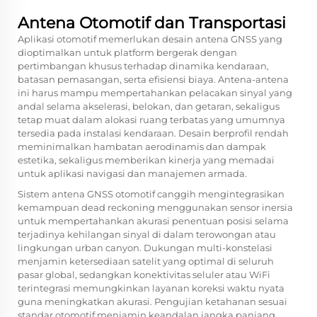
Antena Otomotif dan Transportasi
Aplikasi otomotif memerlukan desain antena GNSS yang
dioptimalkan untuk platform bergerak dengan
pertimbangan khusus terhadap dinamika kendaraan,
batasan pemasangan, serta efisiensi biaya. Antena-antena
ini harus mampu mempertahankan pelacakan sinyal yang
andal selama akselerasi, belokan, dan getaran, sekaligus
tetap muat dalam alokasi ruang terbatas yang umumnya
tersedia pada instalasi kendaraan. Desain berprofil rendah
meminimalkan hambatan aerodinamis dan dampak
estetika, sekaligus memberikan kinerja yang memadai
untuk aplikasi navigasi dan manajemen armada.
Sistem antena GNSS otomotif canggih mengintegrasikan
kemampuan dead reckoning menggunakan sensor inersia
untuk mempertahankan akurasi penentuan posisi selama
terjadinya kehilangan sinyal di dalam terowongan atau
lingkungan urban canyon. Dukungan multi-konstelasi
menjamin ketersediaan satelit yang optimal di seluruh
pasar global, sedangkan konektivitas seluler atau WiFi
terintegrasi memungkinkan layanan koreksi waktu nyata
guna meningkatkan akurasi. Pengujian ketahanan sesuai
standar otomotif menjamin keandalan jangka panjang