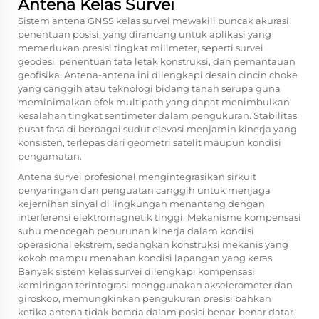
Antena Kelas Survei
Sistem antena GNSS kelas survei mewakili puncak akurasi
penentuan posisi, yang dirancang untuk aplikasi yang
memerlukan presisi tingkat milimeter, seperti survei
geodesi, penentuan tata letak konstruksi, dan pemantauan
geofisika. Antena-antena ini dilengkapi desain cincin choke
yang canggih atau teknologi bidang tanah serupa guna
meminimalkan efek multipath yang dapat menimbulkan
kesalahan tingkat sentimeter dalam pengukuran. Stabilitas
pusat fasa di berbagai sudut elevasi menjamin kinerja yang
konsisten, terlepas dari geometri satelit maupun kondisi
pengamatan.
Antena survei profesional mengintegrasikan sirkuit
penyaringan dan penguatan canggih untuk menjaga
kejernihan sinyal di lingkungan menantang dengan
interferensi elektromagnetik tinggi. Mekanisme kompensasi
suhu mencegah penurunan kinerja dalam kondisi
operasional ekstrem, sedangkan konstruksi mekanis yang
kokoh mampu menahan kondisi lapangan yang keras.
Banyak sistem kelas survei dilengkapi kompensasi
kemiringan terintegrasi menggunakan akselerometer dan
giroskop, memungkinkan pengukuran presisi bahkan
ketika antena tidak berada dalam posisi benar-benar datar.