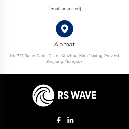
[email protected]
Alamat
No. 725, Jalan Dade, Distrik Xiuzhou, Kota Jiaxing, Provinsi
Zhejiang, Tiongkok