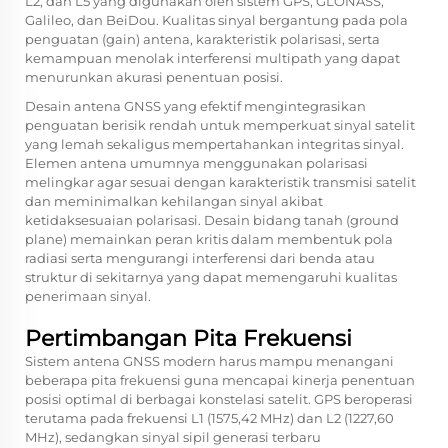
L2, dan L5 yang digunakan oleh sistem GPS, GLONASS,
Galileo, dan BeiDou. Kualitas sinyal bergantung pada pola
penguatan (gain) antena, karakteristik polarisasi, serta
kemampuan menolak interferensi multipath yang dapat
menurunkan akurasi penentuan posisi.
Desain antena GNSS yang efektif mengintegrasikan
penguatan berisik rendah untuk memperkuat sinyal satelit
yang lemah sekaligus mempertahankan integritas sinyal.
Elemen antena umumnya menggunakan polarisasi
melingkar agar sesuai dengan karakteristik transmisi satelit
dan meminimalkan kehilangan sinyal akibat
ketidaksesuaian polarisasi. Desain bidang tanah (ground
plane) memainkan peran kritis dalam membentuk pola
radiasi serta mengurangi interferensi dari benda atau
struktur di sekitarnya yang dapat memengaruhi kualitas
penerimaan sinyal.
Pertimbangan Pita Frekuensi
Sistem antena GNSS modern harus mampu menangani
beberapa pita frekuensi guna mencapai kinerja penentuan
posisi optimal di berbagai konstelasi satelit. GPS beroperasi
terutama pada frekuensi L1 (1575,42 MHz) dan L2 (1227,60
MHz), sedangkan sinyal sipil generasi terbaru