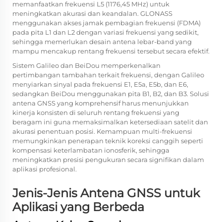
memanfaatkan frekuensi L5 (1176,45 MHz) untuk
meningkatkan akurasi dan keandalan. GLONASS
menggunakan akses jamak pembagian frekuensi (FDMA)
pada pita L1 dan L2 dengan variasi frekuensi yang sedikit,
sehingga memerlukan desain antena lebar-band yang
mampu mencakup rentang frekuensi tersebut secara efektif.
Sistem Galileo dan BeiDou memperkenalkan
pertimbangan tambahan terkait frekuensi, dengan Galileo
menyiarkan sinyal pada frekuensi E1, E5a, E5b, dan E6,
sedangkan BeiDou menggunakan pita B1, B2, dan B3. Solusi
antena GNSS yang komprehensif harus menunjukkan
kinerja konsisten di seluruh rentang frekuensi yang
beragam ini guna memaksimalkan ketersediaan satelit dan
akurasi penentuan posisi. Kemampuan multi-frekuensi
memungkinkan penerapan teknik koreksi canggih seperti
kompensasi keterlambatan ionosferik, sehingga
meningkatkan presisi pengukuran secara signifikan dalam
aplikasi profesional.
Jenis-Jenis Antena GNSS untuk
Aplikasi yang Berbeda