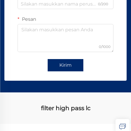
0/200
Pesan
0/1000
Kirim
filter high pass lc