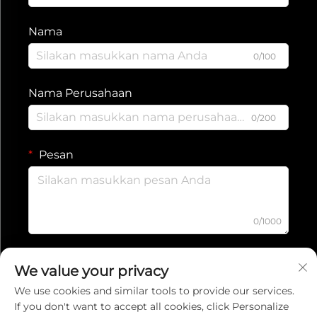
Nama
0/100
Nama Perusahaan
0/200
Pesan
0/1000
Kirim
We value your privacy
We use cookies and similar tools to provide our services.
If you don't want to accept all cookies, click Personalize
Kebijakan Privasi