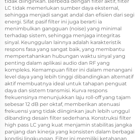
tidak diinginkan. Berbeda dengan filter aktif, filter
LC tidak memerlukan sumber daya eksternal,
sehingga menjadi sangat andal dan efisien dari segi
energi. Sifat pasif filter ini juga berarti ia
menimbulkan gangguan (noise) yang minimal
terhadap sistem, sehingga menjaga integritas
sinyal. Keunggulan lainnya adalah karakteristik
respons fasa yang sangat baik, yang membantu
mempertahankan hubungan waktu sinyal yang
penting dalam aplikasi audio dan RF yang
kompleks. Kemampuan filter ini dalam menangani
level daya yang lebih tinggi dibandingkan alternatif
aktif membuatnya ideal untuk tahapan penguat
daya dan sistem transmisi. Kurva respons
frekuensinya menunjukkan laju roll-off yang tajam
sebesar 12 dB per oktaf, memberikan atenuasi
frekuensi yang tidak diinginkan jauh lebih unggul
dibanding desain filter sederhana. Konstruksi filter
high pass LC yang kuat menjamin stabilitas jangka
panjang dan kinerja yang konsisten dalam berbagai
kondisi lingkungan. Filter ini memiliki ketahanan