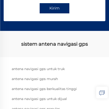
Kirim
sistem antena navigasi gps
antena navigasi gps untuk truk
antena navigasi gps murah
antena navigasi gps berkualitas tinggi
antena navigasi gps untuk dijual
antena navigasi gps populer