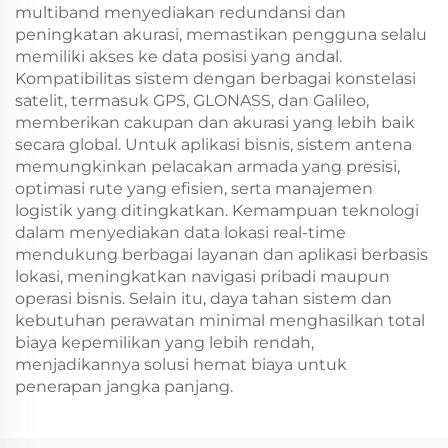
multiband menyediakan redundansi dan
peningkatan akurasi, memastikan pengguna selalu
memiliki akses ke data posisi yang andal.
Kompatibilitas sistem dengan berbagai konstelasi
satelit, termasuk GPS, GLONASS, dan Galileo,
memberikan cakupan dan akurasi yang lebih baik
secara global. Untuk aplikasi bisnis, sistem antena
memungkinkan pelacakan armada yang presisi,
optimasi rute yang efisien, serta manajemen
logistik yang ditingkatkan. Kemampuan teknologi
dalam menyediakan data lokasi real-time
mendukung berbagai layanan dan aplikasi berbasis
lokasi, meningkatkan navigasi pribadi maupun
operasi bisnis. Selain itu, daya tahan sistem dan
kebutuhan perawatan minimal menghasilkan total
biaya kepemilikan yang lebih rendah,
menjadikannya solusi hemat biaya untuk
penerapan jangka panjang.