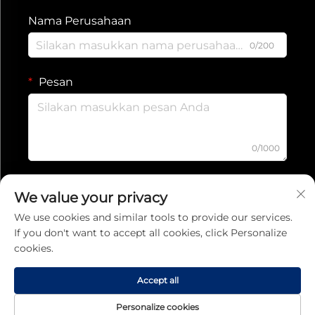
Nama Perusahaan
0/200
Pesan
0/1000
Kirim
We value your privacy
We use cookies and similar tools to provide our services.
If you don't want to accept all cookies, click Personalize
Kebijakan Privasi
cookies.
Hak Cipta © 2025 Jiaxing Ruishang Electronic Technology Co., Ltd.
Seluruh hak cipta dilindungi undang-undang
Accept all
Personalize cookies