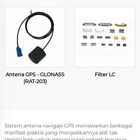
Antena GPS - GLONASS
Filter LC
(RAT-203)
Sistem antena navigasi GPS menawarkan berbagai
manfaat praktis yang menjadikannya alat tak
ternilai baik untuk penggunaan pribadi maupun