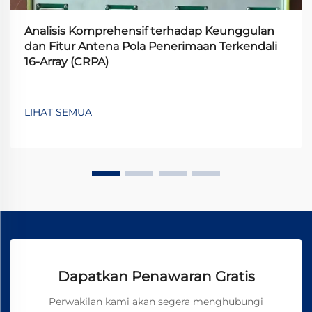
Analisis Komprehensif terhadap Keunggulan
dan Fitur Antena Pola Penerimaan Terkendali
16-Array (CRPA)
LIHAT SEMUA
Dapatkan Penawaran Gratis
Perwakilan kami akan segera menghubungi