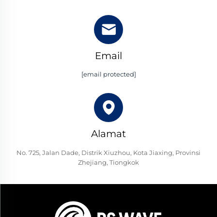
Email
[email protected]
Alamat
No. 725, Jalan Dade, Distrik Xiuzhou, Kota Jiaxing, Provinsi
Zhejiang, Tiongkok