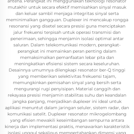
antena. Perangkat ini menggunakan teknologi resonator
mutakhir untuk secara efektif memisahkan sinyal masuk
dan keluar sambil menjaga integritas sinyal serta
meminimalkan gangguan. Duplexer ini mencakup rongga
resonansi yang disetel secara presisi guna menciptakan
jalur frekuensi terpisah untuk operasi transmisi dan
penerimaan, sehingga menjamin isolasi optimal antar
saluran. Dalam telekomunikasi modern, perangkat-
perangkat ini memainkan peran penting dalam
memaksimalkan pemanfaatan lebar pita dan
meningkatkan efisiensi sistem secara keseluruhan.
Desainnya umumnya dilengkapi resonator ber-Q tinggi
yang memberikan selektivitas frekuensi tajam,
memungkinkan pemisahan sinyal yang bersih serta
mengurangi rugi penyisipan. Material canggih dan
rekayasa presisi menjamin stabilitas suhu dan keandalan
jangka panjang, menjadikan duplexer ini ideal untuk
aplikasi menuntut dalam jaringan seluler, sistem radar, dan
komunikasi satelit. Duplexer resonator mikrogelombang
yang efisien mewakili keseimbangan sempurna antara
kinerja dan implementasi praktis, menawarkan karakteristik
isolasi unggul sekaligus mempertahankan dimensi yang