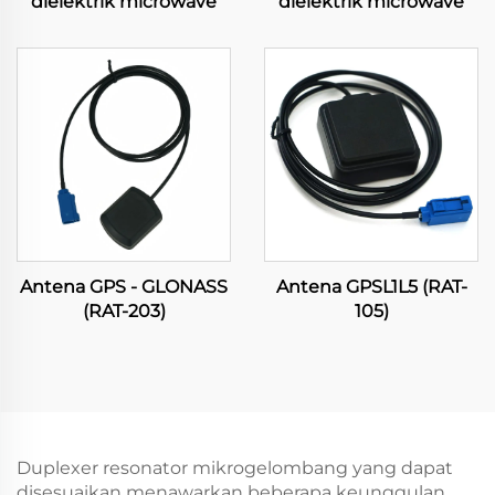
dielektrik microwave
dielektrik microwave
Antena GPS - GLONASS
Antena GPSL1L5 (RAT-
(RAT-203)
105)
Duplexer resonator mikrogelombang yang dapat
disesuaikan menawarkan beberapa keunggulan