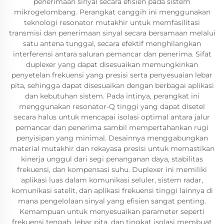
penerimaan sinyal secara efisien pada sistem
mikrogelombang. Perangkat canggih ini menggunakan
teknologi resonator mutakhir untuk memfasilitasi
transmisi dan penerimaan sinyal secara bersamaan melalui
satu antena tunggal, secara efektif menghilangkan
interferensi antara saluran pemancar dan penerima. Sifat
duplexer yang dapat disesuaikan memungkinkan
penyetelan frekuensi yang presisi serta penyesuaian lebar
pita, sehingga dapat disesuaikan dengan berbagai aplikasi
dan kebutuhan sistem. Pada intinya, perangkat ini
menggunakan resonator-Q tinggi yang dapat disetel
secara halus untuk mencapai isolasi optimal antara jalur
pemancar dan penerima sambil mempertahankan rugi
penyisipan yang minimal. Desainnya menggabungkan
material mutakhir dan rekayasa presisi untuk memastikan
kinerja unggul dari segi penanganan daya, stabilitas
frekuensi, dan kompensasi suhu. Duplexer ini memiliki
aplikasi luas dalam komunikasi seluler, sistem radar,
komunikasi satelit, dan aplikasi frekuensi tinggi lainnya di
mana pengelolaan sinyal yang efisien sangat penting.
Kemampuan untuk menyesuaikan parameter seperti
frekuensi tengah, lebar pita, dan tingkat isolasi membuat