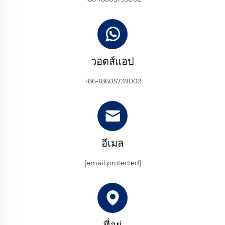
วอตส์แอป
+86-18605739002
อีเมล
[email protected]
ที่อยู่