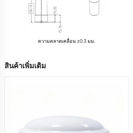
ความคลาดเคลื่อน ±0.3 มม.
สินค้าเพิ่มเติม