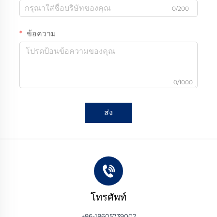
0/200
ข้อความ
0/1000
ส่ง
โทรศัพท์
+86-18605739002