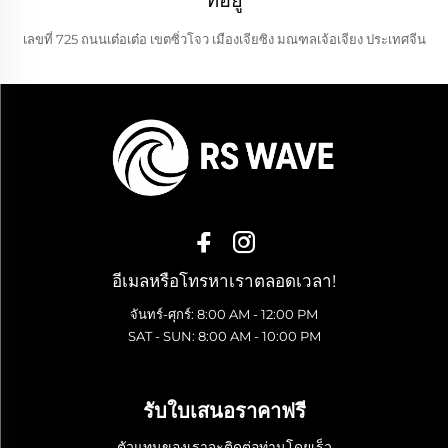
เลขที่ 725 ถนนเต๋อเต๋อ เขตซิ่วโจว เมืองเจียซิง มณฑลเจ้อเจียง ประเทศจีน
อีเมลหรือโทรหาเราตลอดเวลา!
จันทร์-ศุกร์: 8:00 AM - 12:00 PM
SAT - SUN: 8:00 AM - 10:00 PM
รับใบเสนอราคาฟรี
ตัวแทนของเราจะติดต่อท่านโดยเร็ว