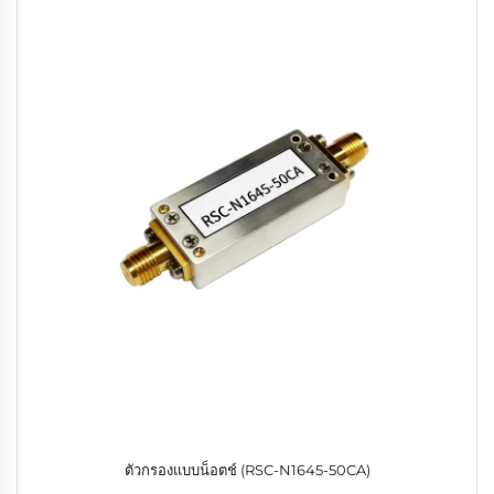
ตัวกรองแบบน็อตช์ (RSC-N1645-50CA)