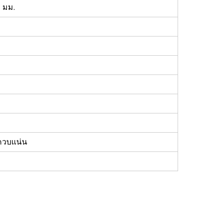
9 มม.
รควบแน่น