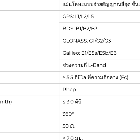
แผ่นโลหะแบบจ่ายสัญญาณสี่จุด ชั้นเ
GPS: L1/L2/L5
BDS: B1/B2/B3
GLONASS: G1/G2/G3
Galileo: E1/E5a/E5b/E6
ช่วงความถี่ L-Band
≥ 5.5 ดีบีไอ ที่ความถี่กลาง (Fc)
Rhcp
enith)
≤ 3.0 ดีบี
360°
50 Ω
≤ 2.0 มม.