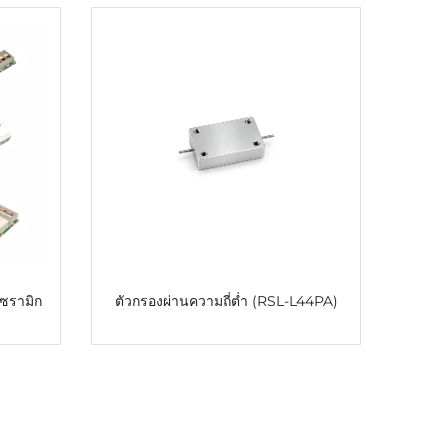
เซรามิก
ตัวกรองผ่านความถี่ต่ำ (RSL-L44PA)