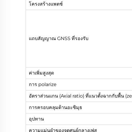
โครงสร้างแพตช์
แถบสัญญาณ GNSS ที่รองรับ
ค่าเพิ่มสูงสุด
การ polarize
อัตราส่วนแกน (Axial ratio) ที่แนวตั้งฉากกับพื้น (z
การครอบคลุมด้านอะซิมุธ
อุปทาน
ความแม่นยำของจุดศูนย์กลางเฟส