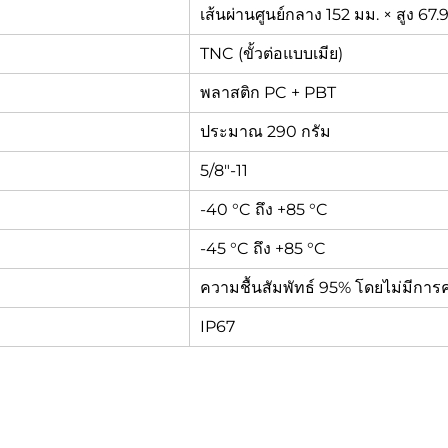
เส้นผ่านศูนย์กลาง 152 มม. × สูง 67.
TNC (ขั้วต่อแบบเมีย)
พลาสติก PC + PBT
ประมาณ 290 กรัม
5/8"-11
-40 °C ถึง +85 °C
-45 °C ถึง +85 °C
ความชื้นสัมพัทธ์ 95% โดยไม่มีกา
IP67