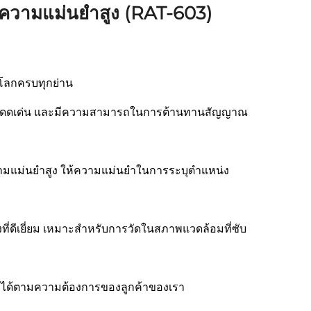
วามแม่นยำสูง (RAT-603)
วโลกครบทุกย่าน
ี่โดดเด่น และมีความสามารถในการต้านทานสัญญาณ
ามแม่นยำสูง ให้ความแม่นยำในการระบุตำแหน่ง
ที่ดีเยี่ยม เหมาะสำหรับการวัดในสภาพแวดล้อมที่ซับ
ต่งได้ตามความต้องการของลูกค้าของเรา