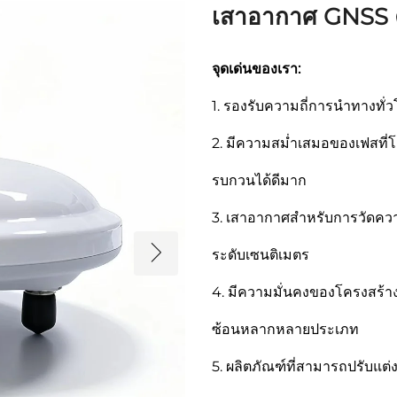
เสาอากาศ GNSS ค
จุดเด่นของเรา:
1. รองรับความถี่การนำทางทั่
2. มีความสม่ำเสมอของเฟสท
รบกวนได้ดีมาก
3. เสาอากาศสำหรับการวัดคว
ระดับเซนติเมตร
4. มีความมั่นคงของโครงสร้าง
ซ้อนหลากหลายประเภท
5. ผลิตภัณฑ์ที่สามารถปรับแ