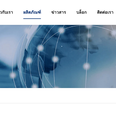
ยวกับเรา
ผลิตภัณฑ์
ข่าวสาร
บล็อก
ติดต่อเรา