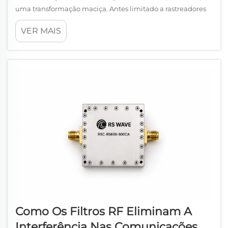
uma transformação maciça. Antes limitado a rastreadores
de condicionamento físico básicos e relógios digitais, os
VER MAIS
dispositivos vestíveis atuais incluem sofisticados monitores
de saúde de grau médico, anéis inteligentes,
equipamentos de segurança industrial...
Como Os Filtros RF Eliminam A
Interferência Nas Comunicações