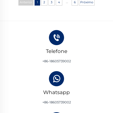
...
Anterior
1
2
3
4
6
Próximo
Telefone
+86-18605739002
Whatsapp
+86-18605739002