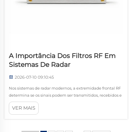
A Importância Dos Filtros RF Em
Sistemas De Radar
2026-07-10 09:10:45
Nos sistemas de radar modernos, a extremidade frontal RF
determina se os sinais podem ser transmitidos, recebidos e
processados com precisão. Seja em radares para drones,
VER MAIS
radares automotivos, radares de navegação marítima,
equipamentos para levantamentos geológicos ou sistemas
de contramedidas eletrônicas...