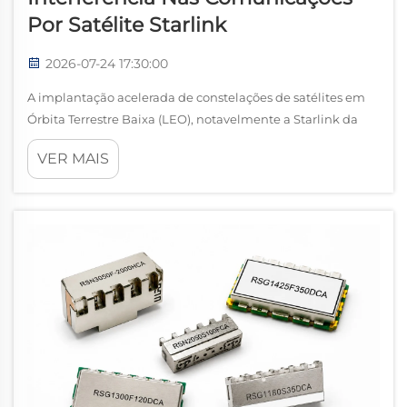
Por Satélite Starlink
2026-07-24 17:30:00
A implantação acelerada de constelações de satélites em
Órbita Terrestre Baixa (LEO), notavelmente a Starlink da
SpaceX, transformou fundamentalmente o panorama
VER MAIS
global das telecomunicações. Ao posicionar milhares de
satélites em órbitas que variam de 340 a ...