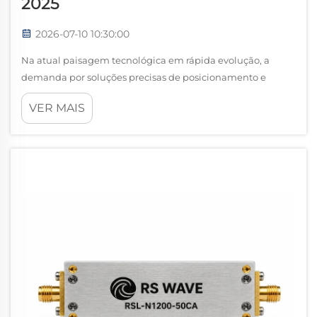
2025
2026-07-10 10:30:00
Na atual paisagem tecnológica em rápida evolução, a
demanda por soluções precisas de posicionamento e
navegação atingiu níveis sem precedentes. Setores que
VER MAIS
vão desde veículos autônomos até agricultura de precisão
dependem fortemente de sofisticados sis...