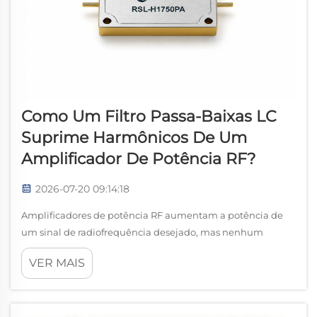
Como Um Filtro Passa-Baixas LC
Suprime Harmônicos De Um
Amplificador De Potência RF?
2026-07-20 09:14:18
Amplificadores de potência RF aumentam a potência de
um sinal de radiofrequência desejado, mas nenhum
amplificador prático é perfeitamente linear. Quando um
VER MAIS
transistor é conduzido próximo à compressão, seu
comportamento não linear gera harmônicos em múltiplos
inteiros da frequência fundamental...