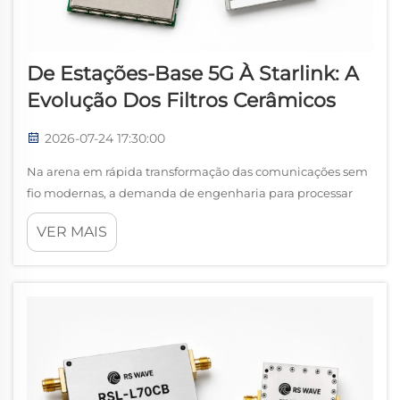
De Estações-Base 5G À Starlink: A
Evolução Dos Filtros Cerâmicos
2026-07-24 17:30:00
Na arena em rápida transformação das comunicações sem
fio modernas, a demanda de engenharia para processar
sinais eletromagnéticos de alta frequência atingiu níveis
VER MAIS
sem precedentes. Para compreender esse progresso
tecnológico, precisamos analisar atentamente t...