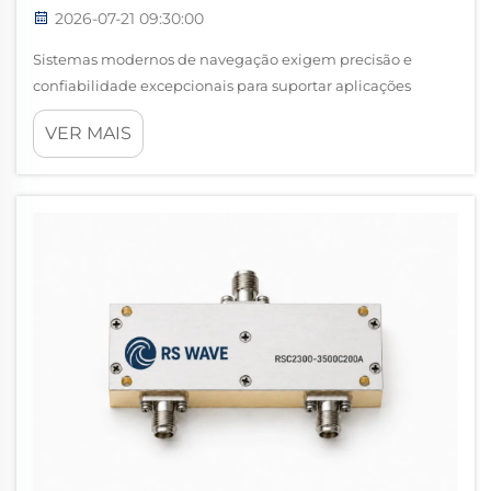
2026-07-21 09:30:00
Sistemas modernos de navegação exigem precisão e
confiabilidade excepcionais para suportar aplicações
críticas em diversos setores, desde topografia e construção
VER MAIS
até veículos autônomos e agricultura de precisão. No
coração desses sofisticados po...