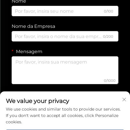
Nome
0/100
Nome da Empresa
0/200
Mensagem
0/1000
Enviar
We value your privacy
We use cookies and similar tools to provide our services.
If you don't want to accept all cookies, click Personalize
Política de Privacidade
cookies.
Copyright © 2026 Jiaxing Ruishang Electronic Technology Co., Ltd.