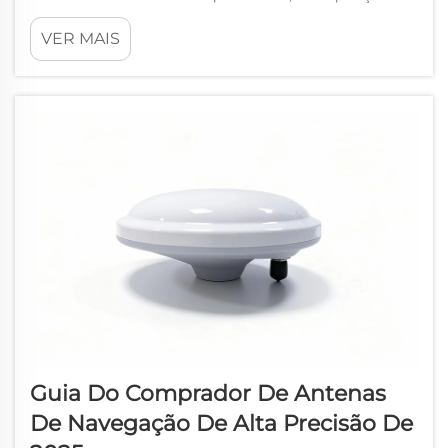
marítimas, topografia, construção e desenvolvimento de
VER MAIS
veículos autônomos liderando essa tendência. Uma antena
de navegação de alta precisão atua como o ...
Guia Do Comprador De Antenas
De Navegação De Alta Precisão De