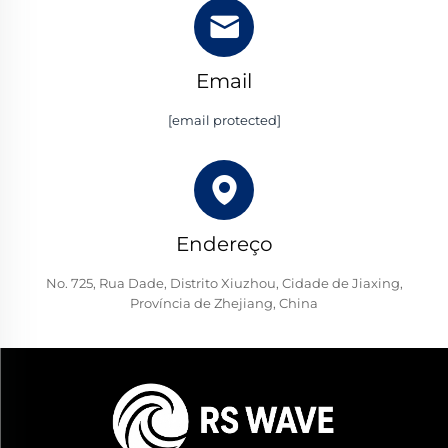
Email
[email protected]
Endereço
No. 725, Rua Dade, Distrito Xiuzhou, Cidade de Jiaxing,
Província de Zhejiang, China