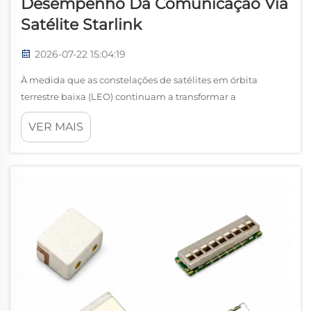
Desempenho Da Comunicação Via
Satélite Starlink
2026-07-22 15:04:19
À medida que as constelações de satélites em órbita
terrestre baixa (LEO) continuam a transformar a
conectividade global, o Starlink tornou-se uma das redes
VER MAIS
de banda larga por satélite mais reconhecidas do mundo.
Ao lançar milhares de satélites em órbita terrestre baixa, o
Starlink d...