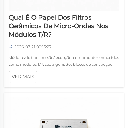
Qual É O Papel Dos Filtros
Cerâmicos De Micro-Ondas Nos
Módulos T/R?
2026-07-21 09:15:27
Módulos de transmissão/recepção, comumente conhecidos
como módulos T/R, são alguns dos blocos de construção
mais importantes em radares modernos, sistemas de
VER MAIS
comunicação com matriz de antenas, contramedidas
eletrônicas, comunicação por satélite e outros sistemas
avançados de radiofrequência. Cada mo...