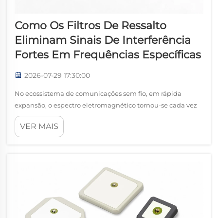
Como Os Filtros De Ressalto
Eliminam Sinais De Interferência
Fortes Em Frequências Específicas
2026-07-29 17:30:00
No ecossistema de comunicações sem fio, em rápida
expansão, o espectro eletromagnético tornou-se cada vez
mais congestionado. Com a implantação simultânea de
VER MAIS
redes 5G, dispositivos IoT, sistemas de comunicação por
satélite, radares e serviços de radiodifusão...