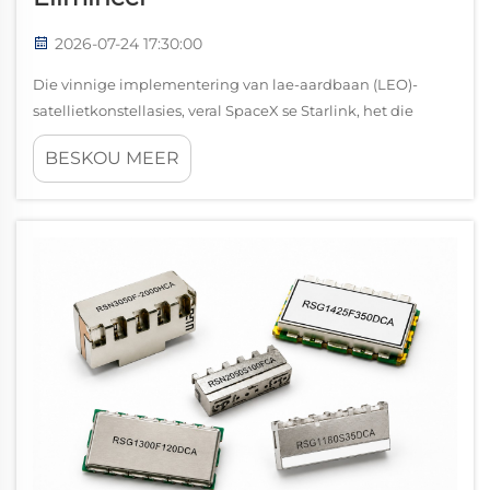
2026-07-24 17:30:00
Die vinnige implementering van lae-aardbaan (LEO)-
satellietkonstellasies, veral SpaceX se Starlink, het die
globale telekommunikasielandskap fundamenteel
BESKOU MEER
verander. Deur duisende satelliete in banes wat wissel van
340 tot ... te plaas, het dit nuwe moontlikhede vir
breedbandtoegang oor die hele wêreld geskep.