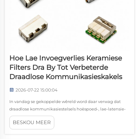
Hoe Lae Invoegverlies Keramiese
Filters Dra By Tot Verbeterde
Draadlose Kommunikasieskakels
2026-07-22 15:00:04
In vandag se gekoppelde wêreld word daar verwag dat
draadlose kommunikasiestelsels hoëspoed-, lae-latensie-
en hoogsbetroubare seinoordragting lewer. Vanaf 5G-
BESKOU MEER
basisstasies en satellietkommunikasie tot GNSS-
posisionering, radarsisteme, IoT-toestelle, ...