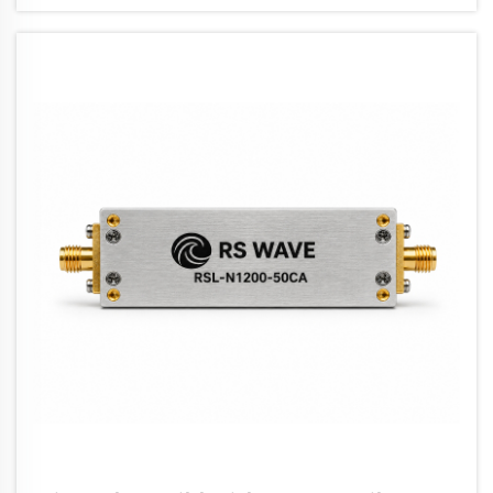
afhanklik van gesofistikeerde navigasie-oplossings wat...