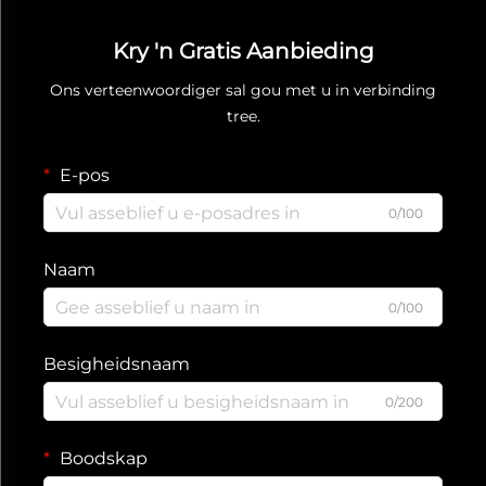
Kry 'n Gratis Aanbieding
Ons verteenwoordiger sal gou met u in verbinding
tree.
E-pos
0/100
Naam
0/100
Besigheidsnaam
0/200
Boodskap