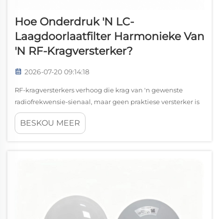
Hoe Onderdruk 'n LC-
Laagdoorlaatfilter Harmonieke Van
'n RF-Kragversterker?
2026-07-20 09:14:18
RF-kragversterkers verhoog die krag van 'n gewenste
radiofrekwensie-sienaal, maar geen praktiese versterker is
perfek lineêr nie. Wanneer 'n transistor naby saampersing
BESKOU MEER
aangestuur word, veroorsaak sy nie-lineêre gedrag
harmonieke by heelgetalveelvoude van die
fundamentele...