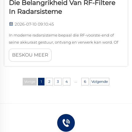
Die Belangrikheid Van RF-Filtere
In Radarsisteme
2026-07-10 09:10:45
In moderne radarsisteme bepaal die RF-voorste-end of
seine akkuraat gestuur, ontvang en verwerk kan word. Of
dit nou is in drone-radar, motorradar, seevaartnavigasie-
BESKOU MEER
radar, geologiese opname-toerusting of elektroniese
teenmaatreëlsist...
...
Vorige
1
2
3
4
6
Volgende