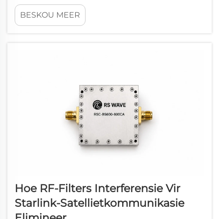
fiksietrekkers en digitale horlosies, sluit moderne
BESKOU MEER
draagbare toestelle nou gesofistikeerde mediese gehalte-
gesondheidsmonitors, slimringe, industriële veiligheid...
Hoe RF-Filters Interferensie Vir
Starlink-Satellietkommunikasie
Elimineer