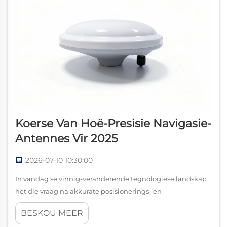
Koerse Van Hoë-Presisie Navigasie-
Antennes Vir 2025
2026-07-10 10:30:00
In vandag se vinnig-veranderende tegnologiese landskap
het die vraag na akkurate posisionerings- en
navigasielossings ongekende vlakke bereik. Bedrywe wat
BESKOU MEER
wissel van outonome voertuie tot presisielandbou, is sterk