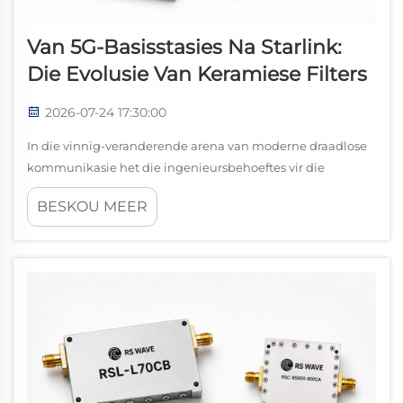
Van 5G-Basisstasies Na Starlink:
Die Evolusie Van Keramiese Filters
2026-07-24 17:30:00
In die vinnig-veranderende arena van moderne draadlose
kommunikasie het die ingenieursbehoeftes vir die
verwerking van hoëfrekwensie-elektromagnetiese seine
BESKOU MEER
ongekende vlakke bereik. Om hierdie tegnologiese
vooruitgang te verstaan, moet ons noukeurig kyk na ...