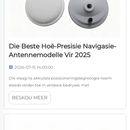
Die Beste Hoë-Presisie Navigasie-
Antennemodelle Vir 2025
2026-07-15 14:00:00
Die vraag na akkurate posisioneringstegnologie neem
steeds verder toe in verskeie bedrywe, met
seevaartbedrywe, opmeting, bouwerk en die ontwikkeling
BESKOU MEER
van outonome voertuie wat die voorste front beset. ’n Hoë-
presisie navigasie-antenne dien as die...