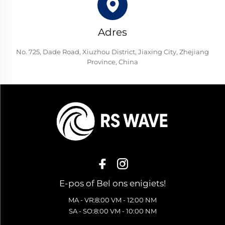
Adres
No. 725, Dade Road, Xiuzhou District, Jiaxing City, Zhejiang
Province, China
E-pos of Bel ons enigiets!
MA - VR:8:00 VM - 12:00 NM
SA - SO:8:00 VM - 10:00 NM