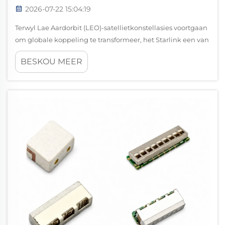
2026-07-22 15:04:19
Terwyl Lae Aardorbit (LEO)-satellietkonstellasies voortgaan
om globale koppeling te transformeer, het Starlink een van
die wêreld se mees herkenbare satellietbreëbandnetwerke
BESKOU MEER
geword. Deur duisende satelliete in lae aardorbit te plaas,
lewer Starlink...