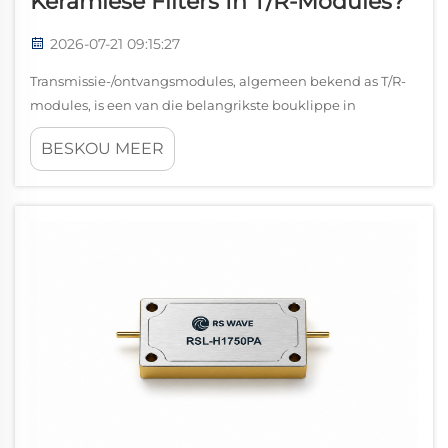
Keramiese Filters In T/R-Modules?
2026-07-21 09:15:27
Transmissie-/ontvangsmodules, algemeen bekend as T/R-
modules, is een van die belangrikste bouklippe in
moderne radar-, gefaseerde-lens-kommunikasie-,
BESKOU MEER
elektroniese teenmaatreëls-, satellietkommunikasie- en
ander gevorderde radiofrekwensie-stelsels. Elke mo...