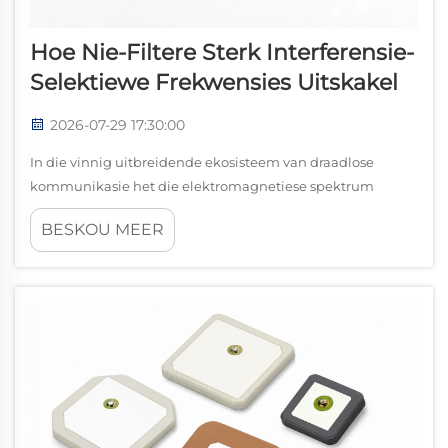
Hoe Nie-Filtere Sterk Interferensie-
Selektiewe Frekwensies Uitskakel
2026-07-29 17:30:00
In die vinnig uitbreidende ekosisteem van draadlose
kommunikasie het die elektromagnetiese spektrum
toenemend vol geword. Met die gelyktydige
BESKOU MEER
implementering van 5G-netwerke, IoT-toestelle,
satellietkommunikasie, radarstelsels en uitsaaidiens...