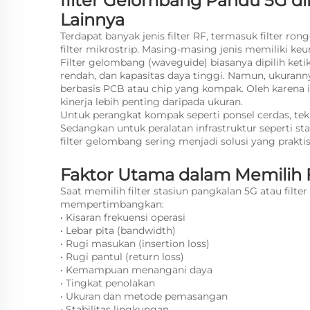
filter Gelombang Pandu 5G di
Lainnya
Terdapat banyak jenis filter RF, termasuk filter rongg
filter mikrostrip. Masing-masing jenis memiliki keu
Filter gelombang (waveguide) biasanya dipilih keti
rendah, dan kapasitas daya tinggi. Namun, ukurann
berbasis PCB atau chip yang kompak. Oleh karena it
kinerja lebih penting daripada ukuran.
Untuk perangkat kompak seperti ponsel cerdas, tekn
Sedangkan untuk peralatan infrastruktur seperti s
filter gelombang sering menjadi solusi yang praktis 
Faktor Utama dalam Memilih 
Saat memilih filter stasiun pangkalan 5G atau fil
mempertimbangkan:
• Kisaran frekuensi operasi
• Lebar pita (bandwidth)
• Rugi masukan (insertion loss)
• Rugi pantul (return loss)
• Kemampuan menangani daya
• Tingkat penolakan
• Ukuran dan metode pemasangan
• Stabilitas lingkungan