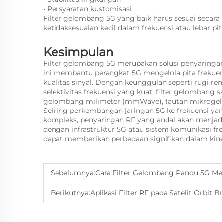
• Persyaratan kustomisasi
Filter gelombang 5G yang baik harus sesuai secar
ketidaksesuaian kecil dalam frekuensi atau lebar pi
Kesimpulan
Filter gelombang 5G merupakan solusi penyaringan
ini membantu perangkat 5G mengelola pita frekuen
kualitas sinyal. Dengan keunggulan seperti rugi 
selektivitas frekuensi yang kuat, filter gelombang
gelombang milimeter (mmWave), tautan mikrogelom
Seiring perkembangan jaringan 5G ke frekuensi yan
kompleks, penyaringan RF yang andal akan menjadi
dengan infrastruktur 5G atau sistem komunikasi fr
dapat memberikan perbedaan signifikan dalam kiner
Sebelumnya:
Cara Filter Gelombang Pandu 5G Men
Berikutnya:
Aplikasi Filter RF pada Satelit Orbit