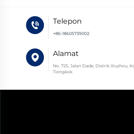
Telepon
+86-18605739002
Alamat
No. 725, Jalan Dade, Distrik Xiuzhou, Ko
Tiongkok