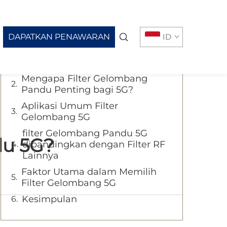
Daftar Isi
DAPATKAN PENAWARAN
ID
Bagaimana Cara Kerja Filter
Gelombang Pandu 5G?
Mengapa Filter Gelombang
Pandu Penting bagi 5G?
Aplikasi Umum Filter
Gelombang 5G
filter Gelombang Pandu 5G
du 5G?
dibandingkan dengan Filter RF
Lainnya
Faktor Utama dalam Memilih
Filter Gelombang 5G
Kesimpulan