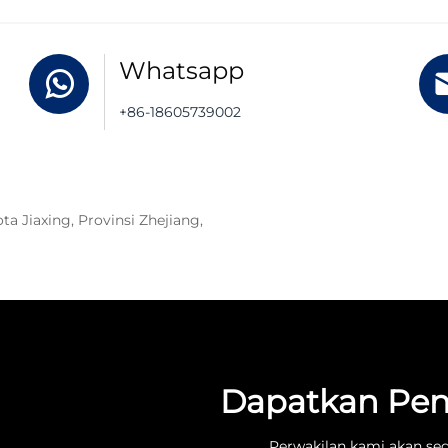
Whatsapp
+86-18605739002
ta Jiaxing, Provinsi Zhejiang,
Dapatkan Pen
Perwakilan kami akan se