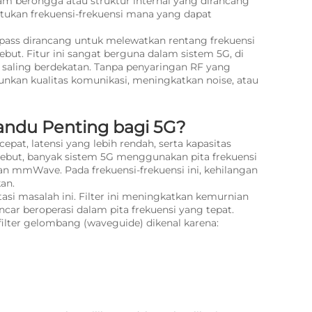
berongga atau struktur internal yang dirancang
tukan frekuensi-frekuensi mana yang dapat
dpass dirancang untuk melewatkan rentang frekuensi
ebut. Fitur ini sangat berguna dalam sistem 5G, di
 saling berdekatan. Tanpa penyaringan RF yang
unkan kualitas komunikasi, meningkatkan noise, atau
ndu Penting bagi 5G?
pat, latensi yang lebih rendah, serta kapasitas
rsebut, banyak sistem 5G menggunakan pita frekuensi
an mmWave. Pada frekuensi-frekuensi ini, kehilangan
kan.
si masalah ini. Filter ini meningkatkan kemurnian
ar beroperasi dalam pita frekuensi yang tepat.
 filter gelombang (waveguide) dikenal karena: