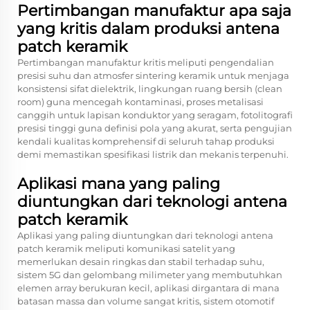
Pertimbangan manufaktur apa saja
yang kritis dalam produksi antena
patch keramik
Pertimbangan manufaktur kritis meliputi pengendalian
presisi suhu dan atmosfer sintering keramik untuk menjaga
konsistensi sifat dielektrik, lingkungan ruang bersih (clean
room) guna mencegah kontaminasi, proses metalisasi
canggih untuk lapisan konduktor yang seragam, fotolitografi
presisi tinggi guna definisi pola yang akurat, serta pengujian
kendali kualitas komprehensif di seluruh tahap produksi
demi memastikan spesifikasi listrik dan mekanis terpenuhi.
Aplikasi mana yang paling
diuntungkan dari teknologi antena
patch keramik
Aplikasi yang paling diuntungkan dari teknologi antena
patch keramik meliputi komunikasi satelit yang
memerlukan desain ringkas dan stabil terhadap suhu,
sistem 5G dan gelombang milimeter yang membutuhkan
elemen array berukuran kecil, aplikasi dirgantara di mana
batasan massa dan volume sangat kritis, sistem otomotif