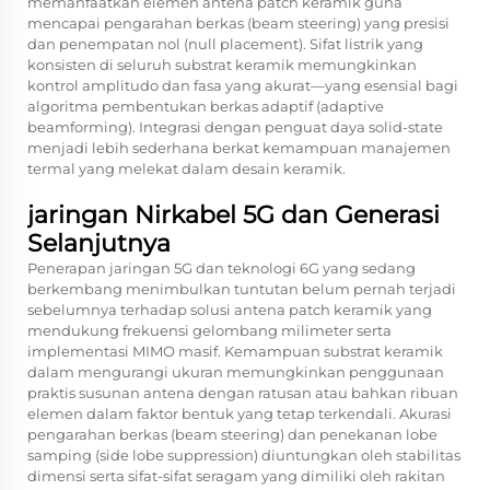
memanfaatkan elemen antena patch keramik guna
mencapai pengarahan berkas (beam steering) yang presisi
dan penempatan nol (null placement). Sifat listrik yang
konsisten di seluruh substrat keramik memungkinkan
kontrol amplitudo dan fasa yang akurat—yang esensial bagi
algoritma pembentukan berkas adaptif (adaptive
beamforming). Integrasi dengan penguat daya solid-state
menjadi lebih sederhana berkat kemampuan manajemen
termal yang melekat dalam desain keramik.
jaringan Nirkabel 5G dan Generasi
Selanjutnya
Penerapan jaringan 5G dan teknologi 6G yang sedang
berkembang menimbulkan tuntutan belum pernah terjadi
sebelumnya terhadap solusi antena patch keramik yang
mendukung frekuensi gelombang milimeter serta
implementasi MIMO masif. Kemampuan substrat keramik
dalam mengurangi ukuran memungkinkan penggunaan
praktis susunan antena dengan ratusan atau bahkan ribuan
elemen dalam faktor bentuk yang tetap terkendali. Akurasi
pengarahan berkas (beam steering) dan penekanan lobe
samping (side lobe suppression) diuntungkan oleh stabilitas
dimensi serta sifat-sifat seragam yang dimiliki oleh rakitan