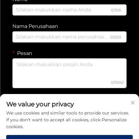
0/100
Nama Perusahaan
0/200
Pesan
0/1000
Kirim
We value your privacy
We use cookies and similar tools to provide our services.
If you don't want to accept all cookies, click Personalize
Kebijakan Privasi
cookies.
Hak Cipta © 2025 Jiaxing Ruishang Electronic Technology Co., Ltd.
Seluruh hak cipta dilindungi undang-undang