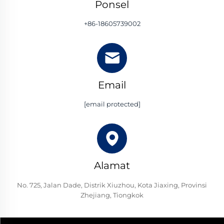
Ponsel
+86-18605739002
Email
[email protected]
Alamat
No. 725, Jalan Dade, Distrik Xiuzhou, Kota Jiaxing, Provinsi
Zhejiang, Tiongkok