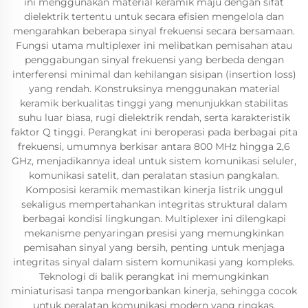
ini menggunakan material keramik maju dengan sifat
dielektrik tertentu untuk secara efisien mengelola dan
mengarahkan beberapa sinyal frekuensi secara bersamaan.
Fungsi utama multiplexer ini melibatkan pemisahan atau
penggabungan sinyal frekuensi yang berbeda dengan
interferensi minimal dan kehilangan sisipan (insertion loss)
yang rendah. Konstruksinya menggunakan material
keramik berkualitas tinggi yang menunjukkan stabilitas
suhu luar biasa, rugi dielektrik rendah, serta karakteristik
faktor Q tinggi. Perangkat ini beroperasi pada berbagai pita
frekuensi, umumnya berkisar antara 800 MHz hingga 2,6
GHz, menjadikannya ideal untuk sistem komunikasi seluler,
komunikasi satelit, dan peralatan stasiun pangkalan.
Komposisi keramik memastikan kinerja listrik unggul
sekaligus mempertahankan integritas struktural dalam
berbagai kondisi lingkungan. Multiplexer ini dilengkapi
mekanisme penyaringan presisi yang memungkinkan
pemisahan sinyal yang bersih, penting untuk menjaga
integritas sinyal dalam sistem komunikasi yang kompleks.
Teknologi di balik perangkat ini memungkinkan
miniaturisasi tanpa mengorbankan kinerja, sehingga cocok
untuk peralatan komunikasi modern yang ringkas.