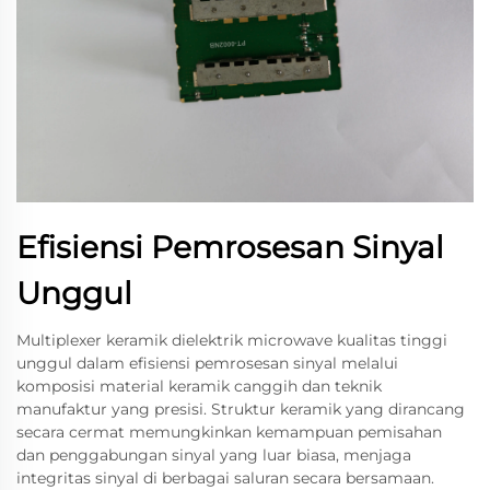
Efisiensi Pemrosesan Sinyal
Unggul
Multiplexer keramik dielektrik microwave kualitas tinggi
unggul dalam efisiensi pemrosesan sinyal melalui
komposisi material keramik canggih dan teknik
manufaktur yang presisi. Struktur keramik yang dirancang
secara cermat memungkinkan kemampuan pemisahan
dan penggabungan sinyal yang luar biasa, menjaga
integritas sinyal di berbagai saluran secara bersamaan.