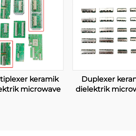
tiplexer keramik
Duplexer kera
ektrik microwave
dielektrik micr