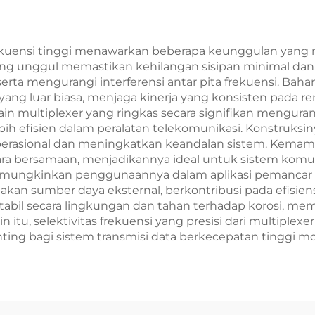
frekuensi tinggi menawarkan beberapa keunggulan yang
unggul memastikan kehilangan sisipan minimal dan iso
erta mengurangi interferensi antar pita frekuensi. Ba
yang luar biasa, menjaga kinerja yang konsisten pada r
sain multiplexer yang ringkas secara signifikan menguran
h efisien dalam peralatan telekomunikasi. Konstruks
perasional dan meningkatkan keandalan sistem. Kemam
a bersamaan, menjadikannya ideal untuk sistem komunik
memungkinkan penggunaannya dalam aplikasi pemancar
an sumber daya eksternal, berkontribusi pada efisiens
abil secara lingkungan dan tahan terhadap korosi, me
itu, selektivitas frekuensi yang presisi dari multiple
nting bagi sistem transmisi data berkecepatan tinggi m