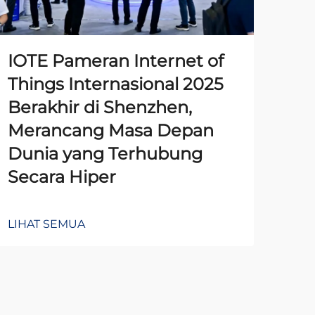
IOTE Pameran Internet of
Pe
Things Internasional 2025
Ti
Berakhir di Shenzhen,
Pe
Merancang Masa Depan
Aw
Dunia yang Terhubung
da
Secara Hiper
Se
LIHAT SEMUA
LIH