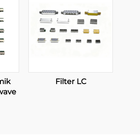
mik
Filter LC
owave