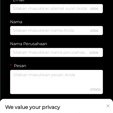
0/100
Nama
0/100
Nama Perusahaan
0/200
Pesan
0/1000
Kirim
We value your privacy