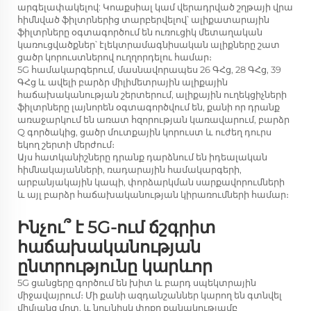
արգելափակելով: Կոաքսիալ կամ վերադրված շղթայի վրա
հիմնված ֆիլտրներից տարբերվելով՝ ալիքատարային
ֆիլտրները օգտագործում են ուռուցիկ մետաղական
կառուցվածքներ՝ էլեկտրամագնիսական ալիքները շատ
ցածր կորուստներով ուղղորդելու համար։
5G համակարգերում, մասնավորապես 26 ԳՀց, 28 ԳՀց, 39
ԳՀց և ավելի բարձր միլիմետրային ալիքային
հաճախականության շերտերում, ալիքային ուղեկցիչների
ֆիլտրները լայնորեն օգտագործվում են, քանի որ դրանք
առաջարկում են առատ հզորության կառավարում, բարձր
Q գործակից, ցածր մուտքային կորուստ և ուժեղ դուրս
եկող շերտի մերժում։
Այս հատկանիշները դրանք դարձնում են իդեալական
հիմնակայանների, ռադարային համակարգերի,
արբանյակային կապի, փորձարկման սարքավորումների
և այլ բարձր հաճախականության կիրառումների համար։
Ինչու՞ է 5G-ում ճշգրիտ
հաճախականության
ընտրությունը կարևոր
5G ցանցերը գործում են խիտ և բարդ սպեկտրային
միջավայրում։ Մի քանի ազդանշաններ կարող են գտնվել
միմյանց մոտ, և նույնիսկ փոքր քանակությամբ