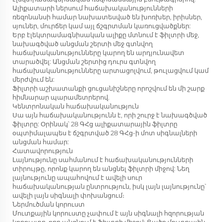
Ալիքատարի ներսում հաճախականությունների
ռեզոնանսի համար նախատեսված են խոռխեր, իրիսներ,
սյուներ, մուրճեր կամ այլ ճշգրտման կառուցվածքներ:
Երբ էլեկտրամագնիսական ալիքը մտնում է ֆիլտրի մեջ,
նախագծված անցման շերտի մեջ գտնվող
հաճախականությունները կարող են արդյունավետ
տարածվել: Անցման շերտից դուրս գտնվող
հաճախականությունները արտացոլվում, թուլացվում կամ
մերժվում են:
Ֆիլտրի աշխատանքի ցուցանիշները որոշվում են մի շարք
հիմնարար պարամետրերով.
Կենտրոնական հաճախականություն
Սա այն հաճախականությունն է, որի շուրջ է նախագծված
ֆիլտրը: Օրինակ՝ 28 ԳՀց ալիքատարային ֆիլտրը
օպտիմալապես է ճշգրտված 28 ԳՀց-ի մոտ սիգնալների
անցման համար:
Հատավորություն
Լայնությունը սահմանում է հաճախականությունների
տիրույթը, որոնք կարող են անցնել ֆիլտրի միջով: Նեղ
լայնությունը ապահովում է ավելի սուր
հաճախականության ընտրություն, իսկ լայն լայնությունը՝
ավելի լայն սիգնալի փոխանցում։
Ներմուծման կորուստ
Մուտքային կորուստը չափում է այն սիգնալի հզորության