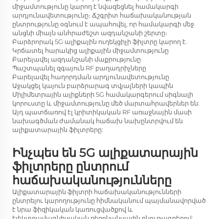
միջամտությունը կարող է նվազեցնել համակարգի
արդյունավետությունը։ Ճշգրիտ հաճախականության
ընտրությունը օգնում է ապահովել, որ համակարգի մեջ
անցնի միայն անհրաժեշտ ազդանշանի շերտը։
Բարձրորակ 5G ալիքային ուղեկցիչի ֆիլտրը կարող է.
Կրճատել հարակից ալիքային միջամտությունը
Բարելավել ազդանշանի մաքրությունը
Պաշտպանել զգայուն RF բաղադրիչները
Բարելավել հաղորդման արդյունավետությունը
Աջակցել կայուն բարձրարագ տվյալների կապին
Միլիմետրային ալիքների 5G համակարգերում սիգնալի
կորուստը և միջամտությունը մեծ մարտահրավերներ են:
Այդ պատճառով էլ կրիտիկական RF առաջնային մասի
նախագծման ժամանակ հաճախ նախընտրվում են
ալիքատարային ֆիլտրերը:
Ինչպես են 5G ալիքատարային
ֆիլտրերը ընտրում
հաճախականությունները
Ալիքատարային ֆիլտրի հաճախականությունների
ընտրելու կարողությունը հիմնականում պայմանավորված
է նրա ֆիզիկական կառուցվածքով և
էլեկտրամագնիսական ռեզոնանսային բնութագրերով: