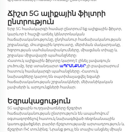
Ճիշտ 5G ալիքային ֆիլտրի
ընտրություն
Երբ 5G համակարգի համար ընտրում եք ալիքային ֆիլտր,
կարևոր է հաշվի առնել կենտրոնական
հաճախականությունը, ընդհանուր հաճախականության
շրջանակը, մուտքային կորուստը, մերժման մակարդակը,
հզորության սահմանափակումները, միացման տիպը և
շրջակա միջավայրի պահանջները։
Հատուկ ալիքային ֆիլտրը կարող է լինել լավագույն
լուծումը, երբ ստանդարտ
աՊՐԱՆՔՆԵՐ
չի բավարարում
հատուկ համակարգի պահանջները։ Հատուկ
նախագծերը կարող են օպտիմալացվել եզակի
հաճախականության շրջանակների, մեխանիկական
չափսերի և արդյունքների համար։
Եզրակացություն
5G ալիքային ուղղափառները ճշգրիտ
հաճախականության ընտրություն են ապահովում՝
օգտագործելով հատուկ նախագծված ռեզոնանսային
կառուցվածքներ, բարձր ճշգրտությամբ արտադրություն և
ճշգրիտ ՌՀ տունինգ: Նրանք թույլ են տալիս անցնել միայն