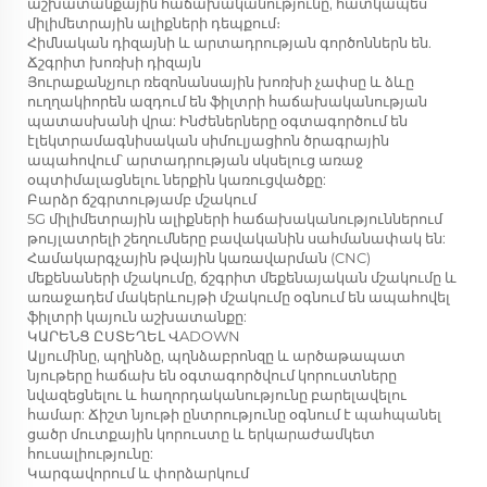
աշխատանքային հաճախականությունը, հատկապես
միլիմետրային ալիքների դեպքում։
Հիմնական դիզայնի և արտադրության գործոններն են.
Ճշգրիտ խոռխի դիզայն
Յուրաքանչյուր ռեզոնանսային խոռխի չափսը և ձևը
ուղղակիորեն ազդում են ֆիլտրի հաճախականության
պատասխանի վրա: Ինժեներները օգտագործում են
էլեկտրամագնիսական սիմուլյացիոն ծրագրային
ապահովում՝ արտադրության սկսելուց առաջ
օպտիմալացնելու ներքին կառուցվածքը:
Բարձր ճշգրտությամբ մշակում
5G միլիմետրային ալիքների հաճախականություններում
թույլատրելի շեղումները բավականին սահմանափակ են:
Համակարգչային թվային կառավարման (CNC)
մեքենաների մշակումը, ճշգրիտ մեքենայական մշակումը և
առաջադեմ մակերևույթի մշակումը օգնում են ապահովել
ֆիլտրի կայուն աշխատանքը:
ԿԱՐԵՆՑ ԸՍՏԵՂԵԼ ՎADOWN
Ալյումինը, պղինձը, պղնձաբրոնզը և արծաթապատ
նյութերը հաճախ են օգտագործվում կորուստները
նվազեցնելու և հաղորդականությունը բարելավելու
համար: Ճիշտ նյութի ընտրությունը օգնում է պահպանել
ցածր մուտքային կորուստը և երկարաժամկետ
հուսալիությունը:
Կարգավորում և փորձարկում