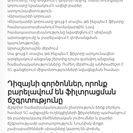
կորուստը, որը անցնում է ֆիլտրի միջով: Ցածր մուտքային
կորուստը նշանակում է ավելի բարձր
արդյունավետություն։
Վերադարձի կորուստ
Վերադարձի կորուստը ցույց է տալիս, թե ինչպես է ֆիլտրը
համապատասխանում համակարգին: Լավ
համապատասխանությունը նվազեցնում է սիգնալի
արտացոլումը և բարելավում է փոխանցման
կայունությունը։
Արտաշերտային մերժում
Սա ցույց է տալիս, թե ինչպես է ֆիլտրը արդյունավետ
արգելակում անցանց շերտից դուրս գտնվող անցանց
հաճախականությունները: Ուժեղ մերժումը անհրաժեշտ է
5G ցանցերում միջամտությունների նվազեցման համար։
Դիզայնի գործոններ, որոնք
բարելավում են ֆիլտրացման
ճշգրտությունը
Ճշգրիտ հաճախականության ընտրություն ձեռք բերելու
համար 5G ալիքային ուղեկցիչների ֆիլտրները պահանջում
են բարձրակարգ ինժեներական լուծումներ և բարձր
ճշգրտությամբ արտադրություն: Նույնիսկ փոքր
չափաբաժինների սխալները կարող են փոխել