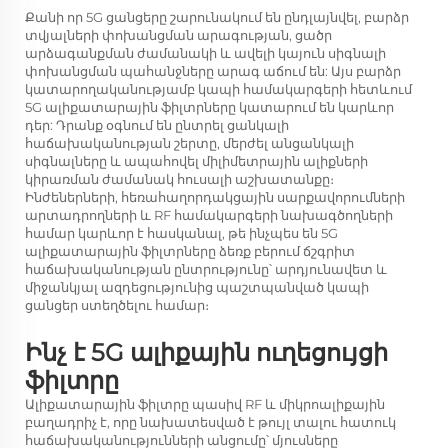
Քանի որ 5G ցանցերը շարունակում են ընդլայնվել, բարձր
տվյալների փոխանցման արագության, ցածր
արձագանքման ժամանակի և ավելի կայուն սիգնալի
փոխանցման պահանջները արագ աճում են: Այս բարձր
կատարողականությամբ կապի համակարգերի հետևում
5G ալիքատարային ֆիլտրները կատարում են կարևոր
դեր: Դրանք օգնում են ընտրել ցանկալի
հաճախականության շերտը, մերժել անցանկալի
սիգնալները և ապահովել միլիմետրային ալիքների
կիրառման ժամանակ հուսալի աշխատանքը։
Ինժեներների, հեռահաղորդակցային սարքավորումների
արտադրողների և RF համակարգերի նախագծողների
համար կարևոր է հասկանալ, թե ինչպես են 5G
ալիքատարային ֆիլտրները ձեռք բերում ճշգրիտ
հաճախականության ընտրությունը՝ արդյունավետ և
միջանկյալ ազդեցությունից պաշտպանված կապի
ցանցեր ստեղծելու համար։
Ինչ է 5G ալիքային ուղեցույցի
ֆիլտրը
Ալիքատարային ֆիլտրը պասիվ RF և միկրոալիքային
բաղադրիչ է, որը նախատեսված է թույլ տալու հատուկ
հաճախականությունների անցումը՝ մյուսները