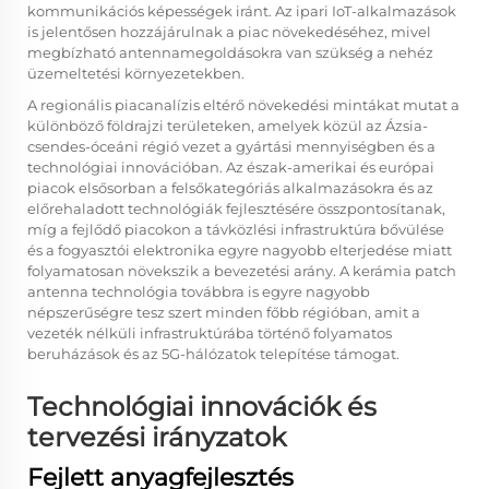
kommunikációs képességek iránt. Az ipari IoT-alkalmazások
is jelentősen hozzájárulnak a piac növekedéséhez, mivel
megbízható antennamegoldásokra van szükség a nehéz
üzemeltetési környezetekben.
A regionális piacanalízis eltérő növekedési mintákat mutat a
különböző földrajzi területeken, amelyek közül az Ázsia-
csendes-óceáni régió vezet a gyártási mennyiségben és a
technológiai innovációban. Az észak-amerikai és európai
piacok elsősorban a felsőkategóriás alkalmazásokra és az
előrehaladott technológiák fejlesztésére összpontosítanak,
míg a fejlődő piacokon a távközlési infrastruktúra bővülése
és a fogyasztói elektronika egyre nagyobb elterjedése miatt
folyamatosan növekszik a bevezetési arány. A kerámia patch
antenna technológia továbbra is egyre nagyobb
népszerűségre tesz szert minden főbb régióban, amit a
vezeték nélküli infrastruktúrába történő folyamatos
beruházások és az 5G-hálózatok telepítése támogat.
Technológiai innovációk és
tervezési irányzatok
Fejlett anyagfejlesztés