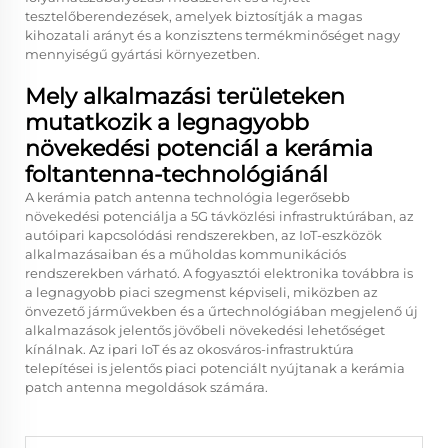
tesztelőberendezések, amelyek biztosítják a magas
kihozatali arányt és a konzisztens termékminőséget nagy
mennyiségű gyártási környezetben.
Mely alkalmazási területeken
mutatkozik a legnagyobb
növekedési potenciál a kerámia
foltantenna-technológiánál
A kerámia patch antenna technológia legerősebb
növekedési potenciálja a 5G távközlési infrastruktúrában, az
autóipari kapcsolódási rendszerekben, az IoT-eszközök
alkalmazásaiban és a műholdas kommunikációs
rendszerekben várható. A fogyasztói elektronika továbbra is
a legnagyobb piaci szegmenst képviseli, miközben az
önvezető járművekben és a űrtechnológiában megjelenő új
alkalmazások jelentős jövőbeli növekedési lehetőséget
kínálnak. Az ipari IoT és az okosváros-infrastruktúra
telepítései is jelentős piaci potenciált nyújtanak a kerámia
patch antenna megoldások számára.