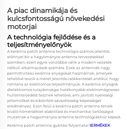
A piac dinamikája és
kulcsfontosságú növekedési
motorjai
A technológia fejlődése és a
teljesítményelőnyök
A kerámia patch antenna technológia számos jelentős
előnnyel bír a hagyományos antenna tervezésekkel
szemben, ezért egyre vonzóbbá válik a modern vezeték
nélküli alkalmazások számára. Ezek az antennák nagy
permittivitású kerámia anyagokat használnak, amelyek
lehetővé teszik a méret jelentős csökkentését anélkül, hogy
romlana az elektromos teljesítményük. A kerámia anyagok
dielektromos tulajdonságai hatékonyabb elektromágneses
hullámterjedést tesznek lehetővé, ami javított nyereségi
jellemzőket és kibővített sávszélesség-képességet
eredményez. Ezen felül a kerámia patch antenna tervek
kiváló hőmérséklet-stabilitást és mechanikai tartósságot
mutatnak a hagyományos antenna technológiákhoz képest.
Kerámia patch antenna gyártási folyamatai
tERMÉKEK