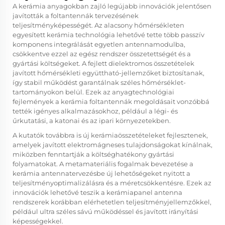
A kerámia anyagokban zajló legújabb innovációk jelentősen
javították a foltantennák tervezésének
teljesítményképességét. Az alacsony hőmérsékleten
egyesített kerámia technológia lehetővé tette több passzív
komponens integrálását egyetlen antennamodulba,
csökkentve ezzel az egész rendszer összetettségét és a
gyártási költségeket. A fejlett dielektromos összetételek
javított hőmérsékleti együttható-jellemzőket biztosítanak,
így stabil működést garantálnak széles hőmérséklet-
tartományokon belül. Ezek az anyagtechnológiai
fejlemények a kerámia foltantennák megoldásait vonzóbbá
tették igényes alkalmazásokhoz, például a légi- és
űrkutatási, a katonai és az ipari környezetekben.
A kutatók továbbra is új kerámiaösszetételeket fejlesztenek,
amelyek javított elektromágneses tulajdonságokat kínálnak,
miközben fenntartják a költséghatékony gyártási
folyamatokat. A metamateriális fogalmak bevezetése a
kerámia antennatervezésbe új lehetőségeket nyitott a
teljesítményoptimalizálásra és a méretcsökkentésre. Ezek az
innovációk lehetővé teszik a
kerámiapanel antenna
rendszerek korábban elérhetetlen teljesítményjellemzőkkel,
például ultra széles sávú működéssel és javított irányítási
képességekkel.