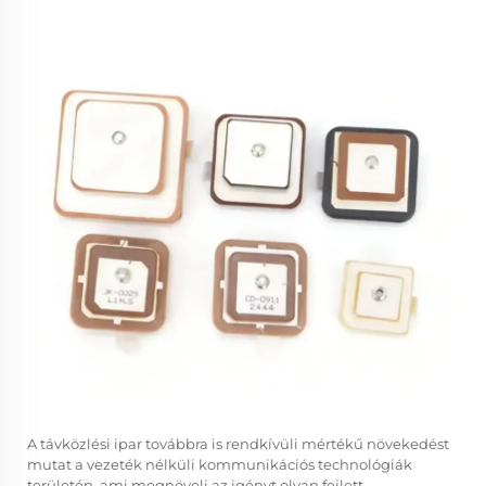
A távközlési ipar továbbra is rendkívüli mértékű növekedést
mutat a vezeték nélküli kommunikációs technológiák
területén, ami megnöveli az igényt olyan fejlett