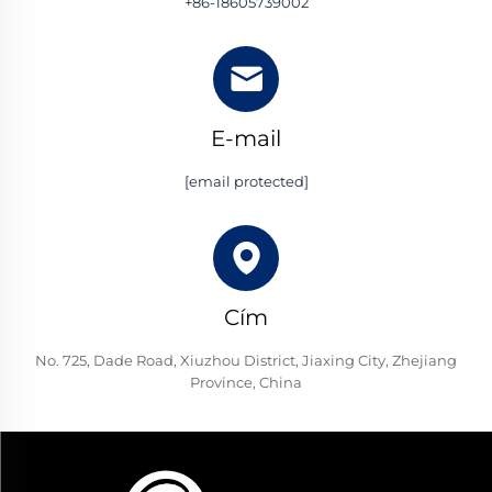
+86-18605739002
E-mail
[email protected]
Cím
No. 725, Dade Road, Xiuzhou District, Jiaxing City, Zhejiang
Province, China