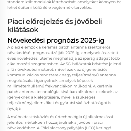
standardizált modulok létrehozását, amelyeket könnyen be
lehet építeni különféle végtermék-tervekbe.
Piaci előrejelzés és jövőbeli
kilátások
Növekedési prognózis 2025-ig
A piaci elemzők a kerámia patch antenna szektor erős
növekedését prognosztizálják 2025-ig, amelynek összetett
éves növekedési üteme meghaladja az iparág átlagát több
alkalmazási szegmensben. Az 5G-hálózatok bővítése jelenti
a fő növekedési motorot, mivel ezek az új generációs
kommunikációs rendszerek nagy teljesítményű antenna
megoldásokat igényelnek, amelyek képesek
milliméterhullámú frekvenciákon működni. A kerámia
patch antenna technológia kiválóan alkalmas ezeknek az
igényeknek a kielégítésére, mivel a szükséges
teljesítményjellemzőket és gyártási skálázhatóságot is
nyújtja.
A műholdas távközlés és űrtechnológia új alkalmazásai
jelentős mértékben hozzájárulnak a jövőbeli piaci
növekedéshez. A Föld alacsony pályáján (LEO) keringő