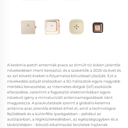
A kerámia patch antennák piaca az elmúlt tíz évben jelentős
növekedésen ment keresztül, és a szakértők a 2025-ös évet és
az azt követő éveket is folyamatos bővüléssel jósolják. Ezt a
növekedési pályát elsősorban a 5G-hálózatok egyre nagyobb
mértékű bevezetése, az internetes dolgok (IoT) eszközök
elterjedése, valamint a fogyasztói elektronikában egyre
növekvő igény a miniaturizált antennamegoldások iránt
magyarázza. A piackutatások szerint a globális kerámia
antenna-piac jelentős értéket érhet el, amit a technológiai
fejlődések és a különféle iparágakban – például az
autóiparban, a légiközlekedésben, az egészségügyben és a
távközlésben – bővülő alkalmazási területek hajtanak.