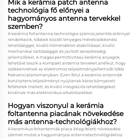
Mik a kerámia patch antenna
technológia fő előnyei a
hagyományos antenna tervekkel
szemben?
A kerámia foltantenna technológia számos jelentős előnnyel
rendelkezik, többek között lényeges méretcsökkenési
lehetőséggel, kiváló hőmérséklet-stabilitással, kiváló
mechanikai tartóssággal és javított sávszélesség-
jellemzőkkel. A magas permittivitású kerámia anyagok
lehetővé teszik a kompakt antenna terveket anélkül, hogy
csökkennének az elektromos teljesítményjellemzők több
frekvenciatartományban. Ezen felül a kerámia antennák
konzisztens teljesítményt nyújtanak káros környezeti
feltételek mellett, és kiváló integrációs lehetőségeket
kínálnak más elektronikus alkatrészekkel.
Hogyan viszonyul a kerámia
foltantenna piacának növekedése
más antenna-technológiákhoz?
A keramikus foltantennák piaca átlag feletti növekedési
ütemet mutat a hagyományos antennatechnológiákhoz