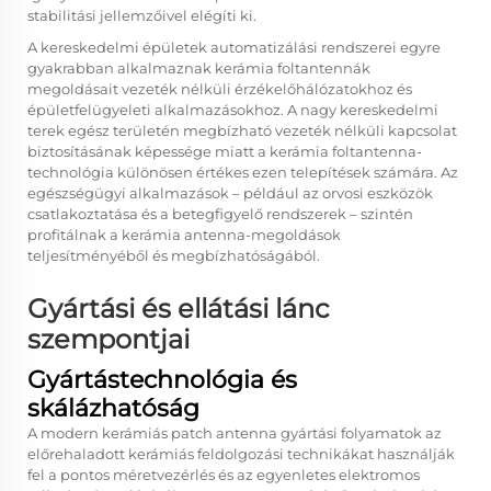
stabilitási jellemzőivel elégíti ki.
A kereskedelmi épületek automatizálási rendszerei egyre
gyakrabban alkalmaznak kerámia foltantennák
megoldásait vezeték nélküli érzékelőhálózatokhoz és
épületfelügyeleti alkalmazásokhoz. A nagy kereskedelmi
terek egész területén megbízható vezeték nélküli kapcsolat
biztosításának képessége miatt a kerámia foltantenna-
technológia különösen értékes ezen telepítések számára. Az
egészségügyi alkalmazások – például az orvosi eszközök
csatlakoztatása és a betegfigyelő rendszerek – szintén
profitálnak a kerámia antenna-megoldások
teljesítményéből és megbízhatóságából.
Gyártási és ellátási lánc
szempontjai
Gyártástechnológia és
skálázhatóság
A modern kerámiás patch antenna gyártási folyamatok az
előrehaladott kerámiás feldolgozási technikákat használják
fel a pontos méretvezérlés és az egyenletes elektromos