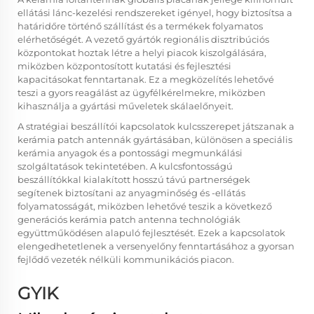
ellátási lánc-kezelési rendszereket igényel, hogy biztosítsa a
határidőre történő szállítást és a termékek folyamatos
elérhetőségét. A vezető gyártók regionális disztribúciós
központokat hoztak létre a helyi piacok kiszolgálására,
miközben központosított kutatási és fejlesztési
kapacitásokat fenntartanak. Ez a megközelítés lehetővé
teszi a gyors reagálást az ügyfélkérelmekre, miközben
kihasználja a gyártási műveletek skálaelőnyeit.
A stratégiai beszállítói kapcsolatok kulcsszerepet játszanak a
kerámia patch antennák gyártásában, különösen a speciális
kerámia anyagok és a pontossági megmunkálási
szolgáltatások tekintetében. A kulcsfontosságú
beszállítókkal kialakított hosszú távú partnerségek
segítenek biztosítani az anyagminőség és -ellátás
folyamatosságát, miközben lehetővé teszik a következő
generációs kerámia patch antenna technológiák
együttműködésen alapuló fejlesztését. Ezek a kapcsolatok
elengedhetetlenek a versenyelőny fenntartásához a gyorsan
fejlődő vezeték nélküli kommunikációs piacon.
GYIK