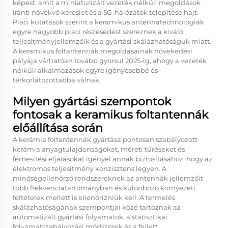
képest, amit a miniaturizált vezeték nélküli megoldások
iránti növekvő kereslet és a 5G-hálózatok telepítése hajt.
Piaci kutatások szerint a keramikus antennatechnológiák
egyre nagyobb piaci részesedést szereznek a kiváló
teljesítményjellemzőik és a gyártási skálázhatóságuk miatt.
A keramikus foltantennák megoldásainak növekedési
pályája várhatóan tovább gyorsul 2025-ig, ahogy a vezeték
nélküli alkalmazások egyre igényesebbé és
térkorlátozottabbá válnak.
Milyen gyártási szempontok
fontosak a keramikus foltantennák
előállítása során
A kerámia foltantennák gyártása pontosan szabályozott
kerámia anyagtulajdonságokat, méreti tűréseket és
fémesítési eljárásokat igényel annak biztosításához, hogy az
elektromos teljesítmény konzisztens legyen. A
minőségellenőrző rendszereknek az antennák jellemzőit
több frekvenciatartományban és különböző környezeti
feltételek mellett is ellenőrizniük kell. A termelés
skálázhatóságának szempontjai közé tartoznak az
automatizált gyártási folyamatok, a statisztikai
folyamatszabályozási módszerek és a fejlett