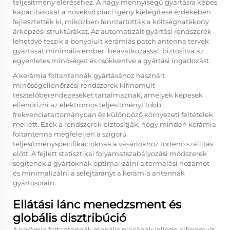
teljesítmény eléréséhez. A nagy mennyiségű gyártásra képes
kapacitásokat a növekvő piaci igény kielégítése érdekében
fejlesztették ki, miközben fenntartották a költséghatékony
árképzési struktúrákat. Az automatizált gyártási rendszerek
lehetővé teszik a bonyolult kerámiás patch antenna tervek
gyártását minimális emberi beavatkozással, biztosítva az
egyenletes minőséget és csökkentve a gyártási ingadozást.
A kerámia foltantennák gyártásához használt
minőségellenőrzési rendszerek kifinomult
tesztelőberendezéseket tartalmaznak, amelyek képesek
ellenőrizni az elektromos teljesítményt több
frekvenciatartományban és különböző környezeti feltételek
mellett. Ezek a rendszerek biztosítják, hogy minden kerámia
foltantenna megfeleljen a szigorú
teljesítményspecifikációknak a vásárlókhoz történő szállítás
előtt. A fejlett statisztikai folyamatszabályozási módszerek
segítenek a gyártóknak optimalizálni a termelési hozamot
és minimalizálni a selejtarányt a kerámia antennák
gyártósorain.
Ellátási lánc menedzsment és
globális disztribúció
A kerámia foltantennák globális piacának jellege kifinomult