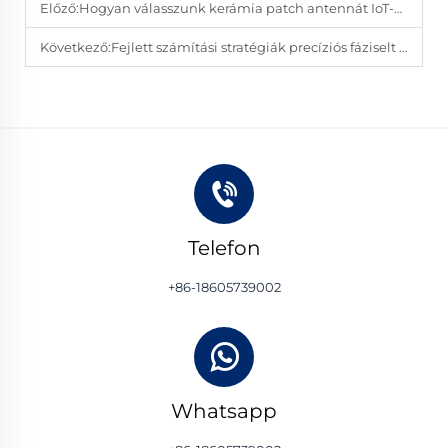
Előző:
Hogyan válasszunk kerámia patch antennát IoT-alkalmazásokhoz
Következő:
Fejlett számítási stratégiák precíziós fáziselt tömbantennák tervezéséhez
Telefon
+86-18605739002
Whatsapp