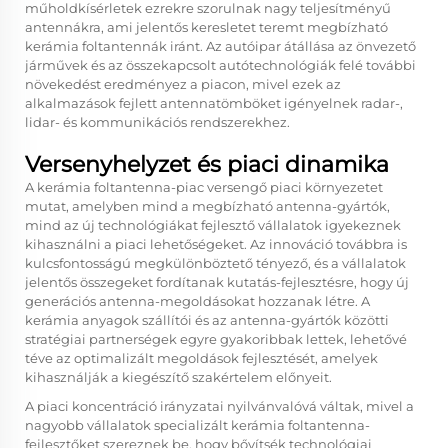
műholdkísérletek ezrekre szorulnak nagy teljesítményű
antennákra, ami jelentős keresletet teremt megbízható
kerámia foltantennák iránt. Az autóipar átállása az önvezető
járművek és az összekapcsolt autótechnológiák felé további
növekedést eredményez a piacon, mivel ezek az
alkalmazások fejlett antennatömböket igényelnek radar-,
lidar- és kommunikációs rendszerekhez.
Versenyhelyzet és piaci dinamika
A kerámia foltantenna-piac versengő piaci környezetet
mutat, amelyben mind a megbízható antenna-gyártók,
mind az új technológiákat fejlesztő vállalatok igyekeznek
kihasználni a piaci lehetőségeket. Az innováció továbbra is
kulcsfontosságú megkülönböztető tényező, és a vállalatok
jelentős összegeket fordítanak kutatás-fejlesztésre, hogy új
generációs antenna-megoldásokat hozzanak létre. A
kerámia anyagok szállítói és az antenna-gyártók közötti
stratégiai partnerségek egyre gyakoribbak lettek, lehetővé
téve az optimalizált megoldások fejlesztését, amelyek
kihasználják a kiegészítő szakértelem előnyeit.
A piaci koncentráció irányzatai nyilvánvalóvá váltak, mivel a
nagyobb vállalatok specializált kerámia foltantenna-
fejlesztőket szereznek be, hogy bővítsék technológiai