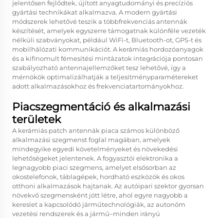
jelentősen fejlődtek, újított anyagtudományi és precíziós
gyártási technikákat alkalmazva. A modern gyártási
módszerek lehetővé teszik a többfrekvenciás antennák
készítését, amelyek egyszerre támogatnak különféle vezeték
nélküli szabványokat, például WiFi-t, Bluetooth-ot, GPS-t és
mobilhálózati kommunikációt. A kerámiás hordozóanyagok
és a kifinomult fémesítési mintázatok integrációja pontosan
szabályozható antennajellemzőket tesz lehetővé, így a
mérnökök optimalizálhatják a teljesítményparamétereket
adott alkalmazásokhoz és frekvenciatartományokhoz.
Piacszegmentáció és alkalmazási
területek
A kerámiás patch antennák piaca számos különböző
alkalmazási szegmenst foglal magában, amelyek
mindegyike egyedi követelményeket és növekedési
lehetőségeket jelentenek. A fogyasztói elektronika a
legnagyobb piaci szegmens, amelyet elsősorban az
okostelefonok, táblagépek, hordható eszközök és okos
otthoni alkalmazások hajtanak. Az autóipari szektor gyorsan
növekvő szegmensként jött létre, ahol egyre nagyobb a
kereslet a kapcsolódó járműtechnológiák, az autonóm
vezetési rendszerek és a jármű–minden irányú