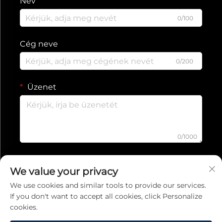
Név
0/100
Cég neve
0/200
Üzenet
0/1000
ELKÜLD
We value your privacy
We use cookies and similar tools to provide our services.
If you don't want to accept all cookies, click Personalize
Adatvédelmi irányelvek
cookies.
Copyright © 2026 Jiaxing Ruishang Electronic Technology Co., Ltd.