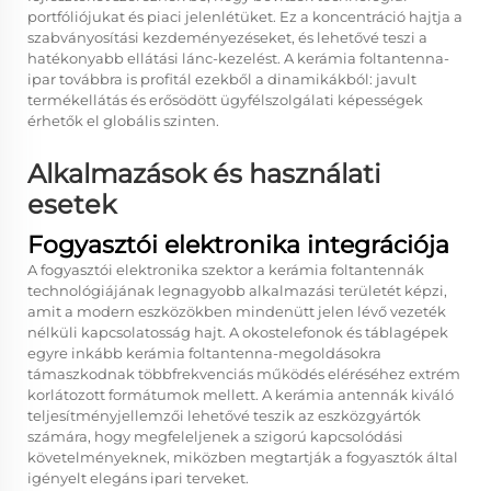
portfóliójukat és piaci jelenlétüket. Ez a koncentráció hajtja a
szabványosítási kezdeményezéseket, és lehetővé teszi a
hatékonyabb ellátási lánc-kezelést. A kerámia foltantenna-
ipar továbbra is profitál ezekből a dinamikákból: javult
termékellátás és erősödött ügyfélszolgálati képességek
érhetők el globális szinten.
Alkalmazások és használati
esetek
Fogyasztói elektronika integrációja
A fogyasztói elektronika szektor a kerámia foltantennák
technológiájának legnagyobb alkalmazási területét képzi,
amit a modern eszközökben mindenütt jelen lévő vezeték
nélküli kapcsolatosság hajt. A okostelefonok és táblagépek
egyre inkább kerámia foltantenna-megoldásokra
támaszkodnak többfrekvenciás működés eléréséhez extrém
korlátozott formátumok mellett. A kerámia antennák kiváló
teljesítményjellemzői lehetővé teszik az eszközgyártók
számára, hogy megfeleljenek a szigorú kapcsolódási
követelményeknek, miközben megtartják a fogyasztók által
igényelt elegáns ipari terveket.