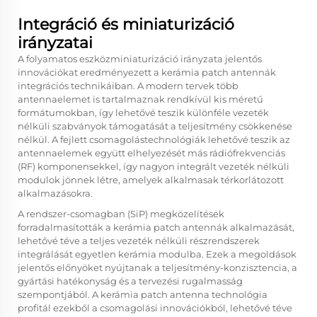
Integráció és miniaturizáció
irányzatai
A folyamatos eszközminiaturizáció irányzata jelentős
innovációkat eredményezett a kerámia patch antennák
integrációs technikáiban. A modern tervek több
antennaelemet is tartalmaznak rendkívül kis méretű
formátumokban, így lehetővé teszik különféle vezeték
nélküli szabványok támogatását a teljesítmény csökkenése
nélkül. A fejlett csomagolástechnológiák lehetővé teszik az
antennaelemek együtt elhelyezését más rádiófrekvenciás
(RF) komponensekkel, így nagyon integrált vezeték nélküli
modulok jönnek létre, amelyek alkalmasak térkorlátozott
alkalmazásokra.
A rendszer-csomagban (SiP) megközelítések
forradalmasították a kerámia patch antennák alkalmazását,
lehetővé téve a teljes vezeték nélküli részrendszerek
integrálását egyetlen kerámia modulba. Ezek a megoldások
jelentős előnyöket nyújtanak a teljesítmény-konzisztencia, a
gyártási hatékonyság és a tervezési rugalmasság
szempontjából. A kerámia patch antenna technológia
profitál ezekből a csomagolási innovációkból, lehetővé téve