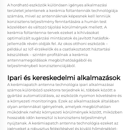
A hordható eszközök különösen igényes alkalmazási
területet jelentenek a kerámia foltantennák technológiája
számára, mivel az antennáknak képesnek kell lenniük
konzisztens teljesítmény fenntartására a humán test
közelében és változó tájolási körülmények mellett. A
kerámia foltantenna-tervek ezeket a kihívásokat
optimalizált sugárzási mintázatok és javított hatásfok-
jellemzők révén oldják fel. Az okos otthoni eszközök –
például az IoT-érzékelők és a csatlakoztatott háztartási
készülékek – szintén profitálnak a kerámia
antennamegoldások megbízhatóságából és
teljesítménybeli konzisztenciájából.
Ipari és kereskedelmi alkalmazások
A kerámiapatch antenna technológia ipari alkalmazásai
számos különböző szektorra terjednek ki, többek között a
gyártási automatizálásra, az eszközök nyomon követésére és
a környezeti monitoringra. Ezek az alkalmazások általában
olyan antennákat igényelnek, amelyek megbízhatóan
működnek nehéz környezeti körülmények között, miközben
hosszabb időn keresztül is konzisztens teljesítményt
nyújtanak. A kerámiapatch antenna technológia ezeket az
igényeket a robusztus felépítésével és kiváló hőmérséklet-