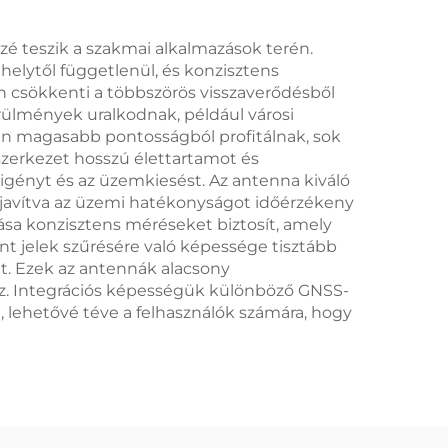
é teszik a szakmai alkalmazások terén.
 helytől függetlenül, és konzisztens
en csökkenti a többszörös visszaverődésből
rülmények uralkodnak, például városi
rán magasabb pontosságból profitálnak, sok
szerkezet hosszú élettartamot és
igényt és az üzemkiesést. Az antenna kiváló
 javítva az üzemi hatékonyságot időérzékeny
ása konzisztens méréseket biztosít, amely
t jelek szűrésére való képessége tisztább
át. Ezek az antennák alacsony
hez. Integrációs képességük különböző GNSS-
, lehetővé téve a felhasználók számára, hogy