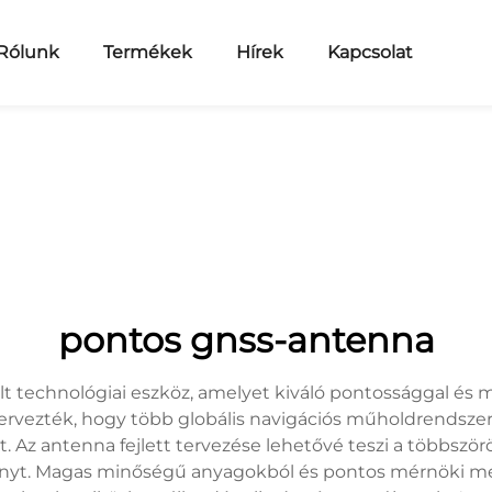
Rólunk
Termékek
Hírek
Kapcsolat
pontos gnss-antenna
t technológiai eszköz, amelyet kiváló pontossággal é
tervezték, hogy több globális navigációs műholdrendszer 
t. Az antenna fejlett tervezése lehetővé teszi a többszö
viszonyt. Magas minőségű anyagokból és pontos mérnöki 