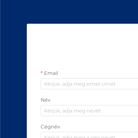
Email
Név
Cégnév