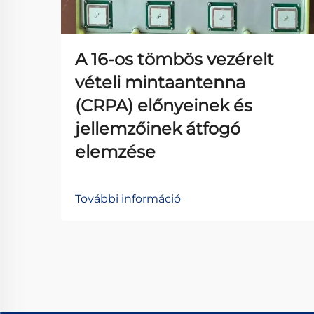
A 16-os tömbös vezérelt
vételi mintaantenna
(CRPA) előnyeinek és
jellemzőinek átfogó
elemzése
További információ