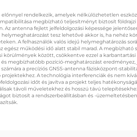
lőnnyel rendelkezik, amelyek nélkülözhetetlen eszközz
ompatibilitása megbízható teljesítményt biztosít földrajzi
n. Az antenna fejlett jelfeldolgozási képessége jelentős
 helymeghatározást tesz lehetővé akkor is, ha nehéz kö
leteken. A felhasználók valós idejű helymeghatározás so
az egész működési idő alatt stabil marad. A megbízható 
i körülmények között, csökkentve ezzel a karbantartási 
 időt és megbízhatóbb pozíció-meghatározást eredményez,
számára a precíziós GNSS-antenna fázisközpont-stabilit
projektekhez. A technológia interferenciák és nem kíván
ldolgozási időt és javítva a projekt teljes hatékonyság
deálisak távoli műveletekhez és hosszú távú telepítések
got biztosít a rendszerbeállításban és -üzemeltetésben
azítsák.