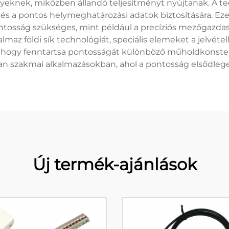
nyeknek, miközben állandó teljesítményt nyújtanak. A t
e és a pontos helymeghatározási adatok biztosítására. E
ntosság szükséges, mint például a precíziós mezőgazdas
lmaz földi sík technológiát, speciális elemeket a jelvétel
 hogy fenntartsa pontosságát különböző műholdkonstell
yan szakmai alkalmazásokban, ahol a pontosság elsődleg
Új termék-ajánlások