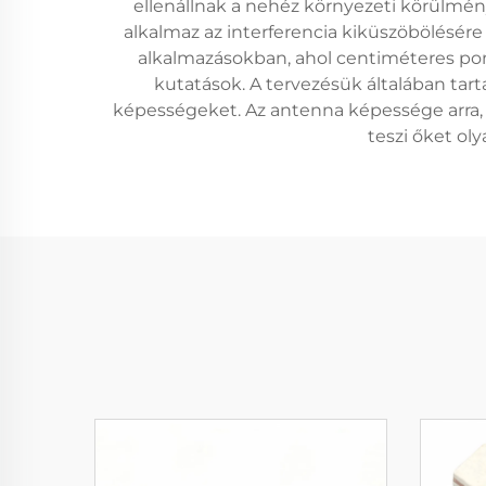
ellenállnak a nehéz környezeti körülmé
alkalmaz az interferencia kiküszöbölésér
alkalmazásokban, ahol centiméteres po
kutatások. A tervezésük általában tarta
képességeket. Az antenna képessége arra,
teszi őket ol