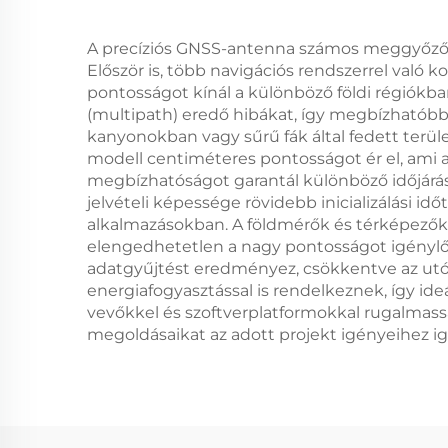
A precíziós GNSS-antenna számos meggyőző e
Először is, több navigációs rendszerrel való k
pontosságot kínál a különböző földi régiókba
(multipath) eredő hibákat, így megbízhatóbb
kanyonokban vagy sűrű fák által fedett terü
modell centiméteres pontosságot ér el, ami 
megbízhatóságot garantál különböző időjárás
jelvételi képessége rövidebb inicializálási
alkalmazásokban. A földmérők és térképezők 
elengedhetetlen a nagy pontosságot igénylő 
adatgyűjtést eredményez, csökkentve az utófe
energiafogyasztással is rendelkeznek, így i
vevőkkel és szoftverplatformokkal rugalmassá
megoldásaikat az adott projekt igényeihez ig