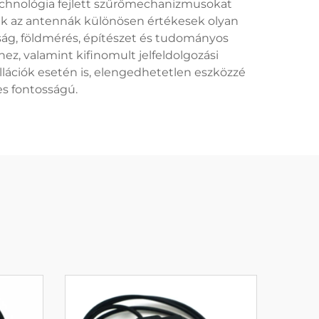
echnológia fejlett szűrőmechanizmusokat
zek az antennák különösen értékesek olyan
ág, földmérés, építészet és tudományos
hez, valamint kifinomult jelfeldolgozási
ációk esetén is, elengedhetetlen eszközzé
es fontosságú.