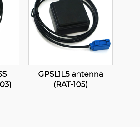
SS
GPSL1L5 antenna
03)
(RAT-105)