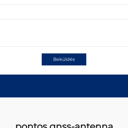
Beküldés
pontos gnss-antenna