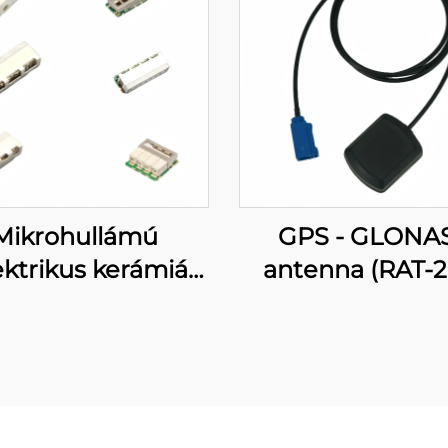
Mikrohullámú
GPS - GLONA
ektrikus kerámiák
antenna (RAT-2
szűrő