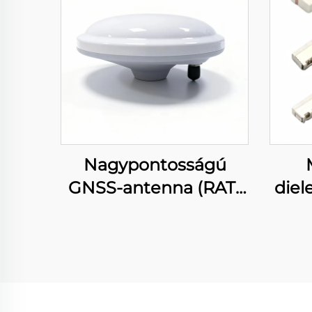
Nagypontosságú
GNSS-antenna (RAT-
diel
603)