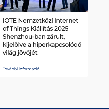
IOTE Nemzetközi Internet
Na
of Things Kiállítás 2025
alk
Shenzhou-ban zárult,
fűn
kijelölve a hiperkapcsolódó
vá
világ jövőjét
te
További információ
Tová