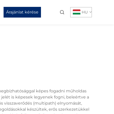
Árajánlat kérése
HU
s megbízhatósággal képes fogadni műholdas
jelét is képesek legyenek fogni, beleértve a
rös visszaverődés (multipath) elnyomását,
megoldásokkal készültek, erős szerkezetükkel