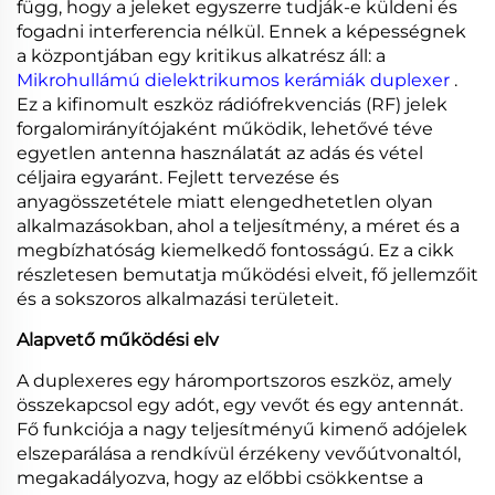
függ, hogy a jeleket egyszerre tudják-e küldeni és
fogadni interferencia nélkül. Ennek a képességnek
a központjában egy kritikus alkatrész áll: a
Mikrohullámú dielektrikumos kerámiák duplexer
.
Ez a kifinomult eszköz rádiófrekvenciás (RF) jelek
forgalomirányítójaként működik, lehetővé téve
egyetlen antenna használatát az adás és vétel
céljaira egyaránt. Fejlett tervezése és
anyagösszetétele miatt elengedhetetlen olyan
alkalmazásokban, ahol a teljesítmény, a méret és a
megbízhatóság kiemelkedő fontosságú. Ez a cikk
részletesen bemutatja működési elveit, fő jellemzőit
és a sokszoros alkalmazási területeit.
Alapvető működési elv
A duplexeres egy háromportszoros eszköz, amely
összekapcsol egy adót, egy vevőt és egy antennát.
Fő funkciója a nagy teljesítményű kimenő adójelek
elszeparálása a rendkívül érzékeny vevőútvonaltól,
megakadályozva, hogy az előbbi csökkentse a