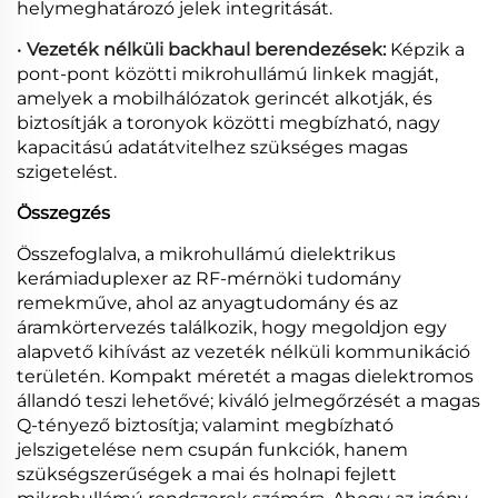
helymeghatározó jelek integritását.
•
Vezeték nélküli backhaul berendezések:
Képzik a
pont-pont közötti mikrohullámú linkek magját,
amelyek a mobilhálózatok gerincét alkotják, és
biztosítják a toronyok közötti megbízható, nagy
kapacitású adatátvitelhez szükséges magas
szigetelést.
Összegzés
Összefoglalva, a mikrohullámú dielektrikus
kerámiaduplexer az RF-mérnöki tudomány
remekműve, ahol az anyagtudomány és az
áramkörtervezés találkozik, hogy megoldjon egy
alapvető kihívást az vezeték nélküli kommunikáció
területén. Kompakt méretét a magas dielektromos
állandó teszi lehetővé; kiváló jelmegőrzését a magas
Q-tényező biztosítja; valamint megbízható
jelszigetelése nem csupán funkciók, hanem
szükségszerűségek a mai és holnapi fejlett