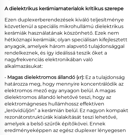
A dielektrikus kerámiamaterialok kritikus szerepe
Ezen duplexerberendezések kiváló teljesítménye
közvetlenül a speciális mikrohullámú dielektrikus
kerámiák használatának köszönhető. Ezek nem
hétköznapi kerámiák; olyan speciálisan kifejlesztett
anyagok, amelyek három alapvető tulajdonsággal
rendelkeznek, és így ideálissá teszik őket a
nagyfrekvenciás elektronikában való
alkalmazásukat:
•
Magas dielektromos állandó (εr):
Ez a tulajdonság
határozza meg, hogy mennyire koncentrálódik az
elektromos mező egy anyagon belül. A magas
dielektromos állandó lehetővé teszi, hogy az
elektromágneses hullámhossz effektíven
„lerövidüljön” a kerámián belül. Ez nagyon kompakt
rezonátorstruktúrák kialakítását teszi lehetővé,
amelyek a belső szűrők építőkövei. Ennek
eredményeképpen az egész duplexer lényegesen