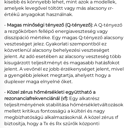
kisebb és könnyebb lehet, mint azok a modellek,
amelyek levegővel töltött vagy más alacsony εr-
értékű anyagokat használnak.
•
Magas minőségi tényező (Q-tényező):
A Q-tényező
a rezgőkörben fellépő energiaveszteség vagy
disszipáció mértéke. Egy magas Q-tényező alacsony
veszteséget jelez. Gyakorlati szempontból ez
közvetlenül alacsony behelyezési veszteséget
jelent. Az adó esetében az alacsony veszteség több
kisugárzott teljesítményt és magasabb hatásfokot
jelent. A vevőnél ez jobb érzékenységet jelent, mivel
a gyengébb jeleket megtartja, ahelyett hogy a
duplexer maga elnyelné őket.
•
Közel zérus hőmérsékleti együttható a
rezonanciafrekvenciánál (τf):
Egy alkatrész
teljesítményének stabilitása hőmérsékletváltozások
mellett kritikus fontosságú a kültéri és nagy
megbízhatóságú alkalmazásoknál. A közel zérus τf
biztosítja, hogy a Tx és Rx szűrők központi