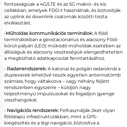
fontosságúak a 4G/LTE és az 5G makró- és kis
cellákban, amelyek FDD-t használnak, és biztosítják
az uplink és downlink csatornák közötti tiszta
elválasztást.
•
Műholdas kommunikációs terminálok:
A földi
terminálokban a geostacionárius és alacsony Föld-
körüli pályán (LEO) működő műholdak esetében az
állóságuk és alacsony veszteségük elengedhetetlen
a megbízható adatkapcsolat fenntartásához.
•
Radarrendszerek:
A katonai és polgári radaroknál a
duplexerek lehetővé teszik egyetlen antennatömb
számára, hogy váltakozva – vagy néhány fejlett
rendszerben egyszerre – küldjön nagy
teljesítményű impulzusokat és fogadjon gyenge
visszhangokat.
•
Navigációs rendszerek:
Felhasználják őket olyan
földalapú infrastruktúrákban, mint a GPS-
kiegészítés és a légi navigáció, biztosítva a