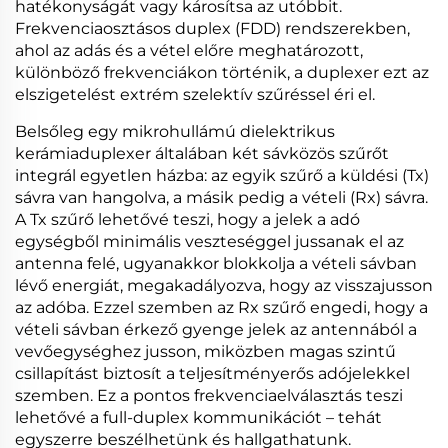
hatékonyságát vagy károsítsa az utóbbit.
Frekvenciaosztásos duplex (FDD) rendszerekben,
ahol az adás és a vétel előre meghatározott,
különböző frekvenciákon történik, a duplexer ezt az
elszigetelést extrém szelektív szűréssel éri el.
Belsőleg egy mikrohullámú dielektrikus
kerámiaduplexer általában két sávközös szűrőt
integrál egyetlen házba: az egyik szűrő a küldési (Tx)
sávra van hangolva, a másik pedig a vételi (Rx) sávra.
A Tx szűrő lehetővé teszi, hogy a jelek a adó
egységből minimális veszteséggel jussanak el az
antenna felé, ugyanakkor blokkolja a vételi sávban
lévő energiát, megakadályozva, hogy az visszajusson
az adóba. Ezzel szemben az Rx szűrő engedi, hogy a
vételi sávban érkező gyenge jelek az antennából a
vevőegységhez jusson, miközben magas szintű
csillapítást biztosít a teljesítményerős adójelekkel
szemben. Ez a pontos frekvenciaelválasztás teszi
lehetővé a full-duplex kommunikációt – tehát
egyszerre beszélhetünk és hallgathatunk.