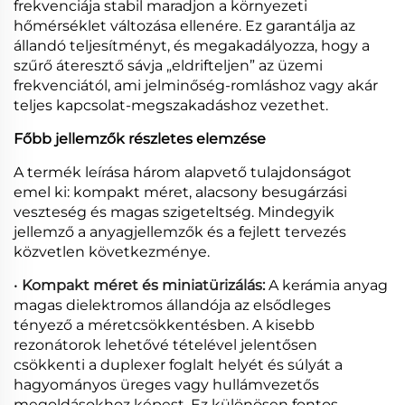
frekvenciája stabil maradjon a környezeti
hőmérséklet változása ellenére. Ez garantálja az
állandó teljesítményt, és megakadályozza, hogy a
szűrő áteresztő sávja „eldrifteljen” az üzemi
frekvenciától, ami jelminőség-romláshoz vagy akár
teljes kapcsolat-megszakadáshoz vezethet.
Főbb jellemzők részletes elemzése
A termék leírása három alapvető tulajdonságot
emel ki: kompakt méret, alacsony besugárzási
veszteség és magas szigeteltség. Mindegyik
jellemző a anyagjellemzők és a fejlett tervezés
közvetlen következménye.
•
Kompakt méret és miniatürizálás:
A kerámia anyag
magas dielektromos állandója az elsődleges
tényező a méretcsökkentésben. A kisebb
rezonátorok lehetővé tételével jelentősen
csökkenti a duplexer foglalt helyét és súlyát a
hagyományos üreges vagy hullámvezetős
megoldásokhoz képest. Ez különösen fontos