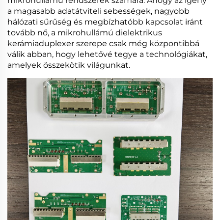
mikrohullámú rendszerek számára. Ahogy az igény
a magasabb adatátviteli sebességek, nagyobb
hálózati sűrűség és megbízhatóbb kapcsolat iránt
tovább nő, a mikrohullámú dielektrikus
kerámiaduplexer szerepe csak még központibbá
válik abban, hogy lehetővé tegye a technológiákat,
amelyek összekötik világunkat.