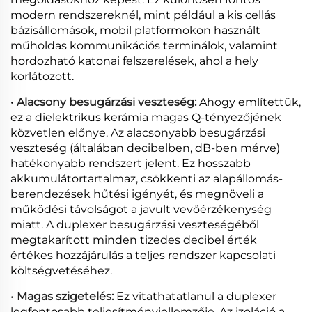
modern rendszereknél, mint például a kis cellás
bázisállomások, mobil platformokon használt
műholdas kommunikációs terminálok, valamint
hordozható katonai felszerelések, ahol a hely
korlátozott.
•
Alacsony besugárzási veszteség:
Ahogy említettük,
ez a dielektrikus kerámia magas Q-tényezőjének
közvetlen előnye. Az alacsonyabb besugárzási
veszteség (általában decibelben, dB-ben mérve)
hatékonyabb rendszert jelent. Ez hosszabb
akkumulátortartalmaz, csökkenti az alapállomás-
berendezések hűtési igényét, és megnöveli a
működési távolságot a javult vevőérzékenység
miatt. A duplexer besugárzási veszteségéből
megtakarított minden tizedes decibel érték
értékes hozzájárulás a teljes rendszer kapcsolati
költségvetéséhez.
•
Magas szigetelés:
Ez vitathatatlanul a duplexer
legfontosabb teljesítményjellemzője. Az izoláció a