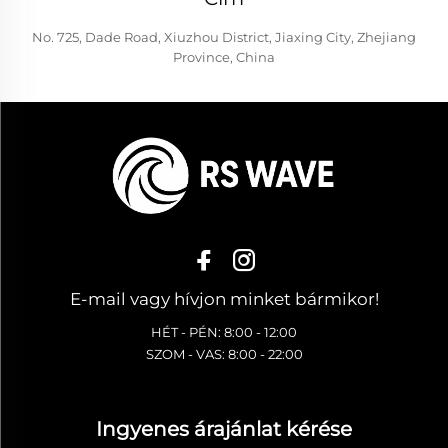
No. 725, Dade Road, Xiuzhou District, Jiaxing City, Zhejiang
Province, China
E-mail vagy hívjon minket bármikor!
HÉT - PÉN: 8:00 - 12:00
SZOM - VAS: 8:00 - 22:00
Ingyenes árajánlat kérése