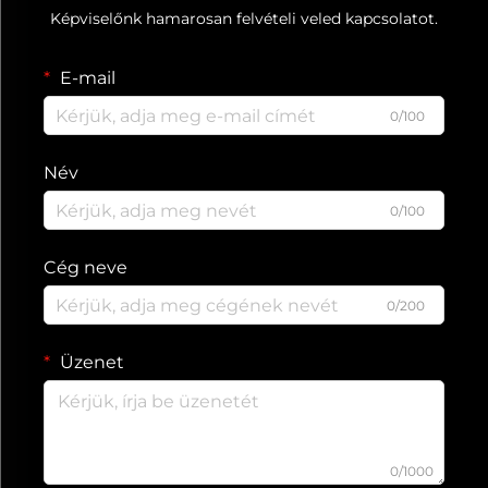
Képviselőnk hamarosan felvételi veled kapcsolatot.
E-mail
0/100
Név
0/100
Cég neve
0/200
Üzenet
0/1000