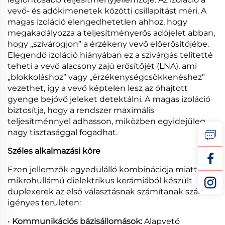
vevő- és adókimenetek közötti csillapítást méri. A
magas izoláció elengedhetetlen ahhoz, hogy
megakadályozza a teljesítményerős adójelet abban,
hogy „szivárogjon” a érzékeny vevő előerősítőjébe.
Elegendő izoláció hiányában ez a szivárgás telítetté
teheti a vevő alacsony zajú erősítőjét (LNA), ami
„blokkoláshoz” vagy „érzékenységcsökkenéshez”
vezethet, így a vevő képtelen lesz az óhajtott
gyenge bejövő jeleket detektálni. A magas izoláció
biztosítja, hogy a rendszer maximális
teljesítménnyel adhasson, miközben egyidejűleg
nagy tisztasággal fogadhat.
Széles alkalmazási köre
Ezen jellemzők egyedülálló kombinációja miatt a
mikrohullámú dielektrikus kerámiából készült
duplexerek az első választásnak számítanak számos
igényes területen:
•
Kommunikációs bázisállomások:
Alapvető