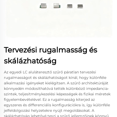
Tervezési rugalmasság és
skálázhatóság
Az egyedi LC aluláteresztő szűrő páratlan tervezési
rugalmasságot és skálázhatóságot kínál, hogy különféle
alkalmazási igényeket kielégítsen. A szűrő architektúráját
könnyedén módosíthatóvá tették különböző impedancia-
szintek, teljesítménykezelési képességek és fizikai méretek
figyelembevételével. Ez a rugalmasság kiterjed az
egyszeres és differenciális konfigurációkra is, így különféle
jelfeldolgozási helyzetekre nyújt megoldásokat. A
skálázhatóság lehetővé teszi a szűrő jellemzőinek könnyű