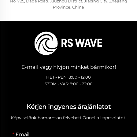
No. 725, Dade Road, Xiuzhou District, Jiaxing City, Zhejiang
Province, China
E-mail vagy hívjon minket bármikor!
HÉT - PÉN: 8:00 - 12:00
SZOM - VAS: 8:00 - 22:00
Kérjen ingyenes árajánlatot
Képviselőnk hamarosan felveheti Önnel a kapcsolatot.
Email