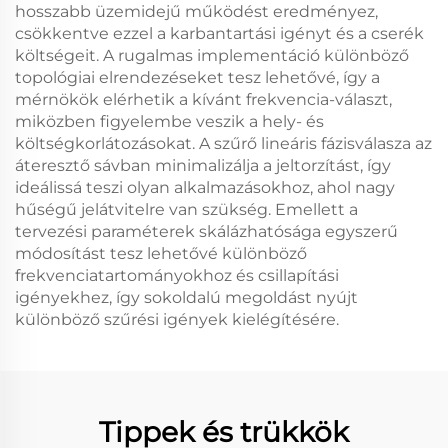
hosszabb üzemidejű működést eredményez,
csökkentve ezzel a karbantartási igényt és a cserék
költségeit. A rugalmas implementáció különböző
topológiai elrendezéseket tesz lehetővé, így a
mérnökök elérhetik a kívánt frekvencia-választ,
miközben figyelembe veszik a hely- és
költségkorlátozásokat. A szűrő lineáris fázisválasza az
áteresztő sávban minimalizálja a jeltorzítást, így
ideálissá teszi olyan alkalmazásokhoz, ahol nagy
hűségű jelátvitelre van szükség. Emellett a
tervezési paraméterek skálázhatósága egyszerű
módosítást tesz lehetővé különböző
frekvenciatartományokhoz és csillapítási
igényekhez, így sokoldalú megoldást nyújt
különböző szűrési igények kielégítésére.
Tippek és trükkök