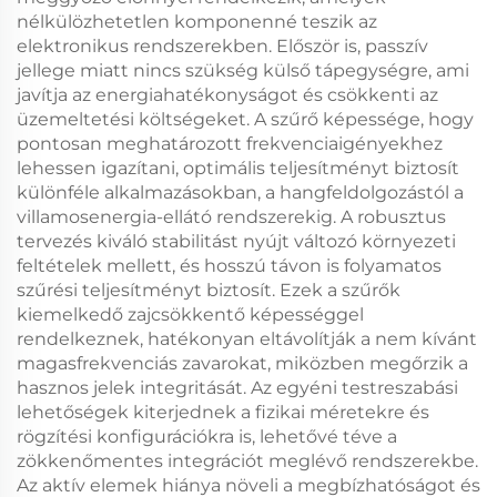
nélkülözhetetlen komponenné teszik az
elektronikus rendszerekben. Először is, passzív
jellege miatt nincs szükség külső tápegységre, ami
javítja az energiahatékonyságot és csökkenti az
üzemeltetési költségeket. A szűrő képessége, hogy
pontosan meghatározott frekvenciaigényekhez
lehessen igazítani, optimális teljesítményt biztosít
különféle alkalmazásokban, a hangfeldolgozástól a
villamosenergia-ellátó rendszerekig. A robusztus
tervezés kiváló stabilitást nyújt változó környezeti
feltételek mellett, és hosszú távon is folyamatos
szűrési teljesítményt biztosít. Ezek a szűrők
kiemelkedő zajcsökkentő képességgel
rendelkeznek, hatékonyan eltávolítják a nem kívánt
magasfrekvenciás zavarokat, miközben megőrzik a
hasznos jelek integritását. Az egyéni testreszabási
lehetőségek kiterjednek a fizikai méretekre és
rögzítési konfigurációkra is, lehetővé téve a
zökkenőmentes integrációt meglévő rendszerekbe.
Az aktív elemek hiánya növeli a megbízhatóságot és