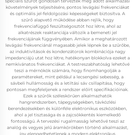
speciális szűrőt gondosan tervezték meg adott alkalmazási
követelmények teljesítésére, pontos levágási frekvenciákat
és optimális jel-feldolgozási képességeket biztosítva. A
szűrő alapvető működése abban rejlik, hogy
frekvenciafüggő feszültségosztót hoz létre, ahol az
alkatrészek reaktanciája változik a bemeneti jel
frekvenciájának függvényében. Amikor a meghatározott
levágási frekvenciánál magasabb jelek lépnek be a szűrőbe,
az induktivitások és kondenzátorok kombinációja nagy
impedanciájú utat hoz létre, hatékonyan blokkolva ezeket a
nemkívánatos frekvenciákat. A testreszabhatóság lehetővé
teszi a mérnökök számára, hogy finomhangolják a
paramétereket, mint például a lecsengési sebesség, a
sávbeli hullámosság és a letiltási sáv csillapítása, hogy
pontosan megfeleljenek a rendszer előírt specifikációinak.
Ezek a szűrők széleskörűen alkalmazhatók
hangrendszerben, tápegységekben, távközlési
berendezésekben és különféle elektronikus eszközökben,
ahol a jel tisztasága és a zajcsökkentés kiemelkedő
fontosságú. A tervezési rugalmasság lehetővé teszi az
analóg és vegyes jelű áramkörökben történő alkalmazást,
így elengedhetetlenek a modern elektronikus