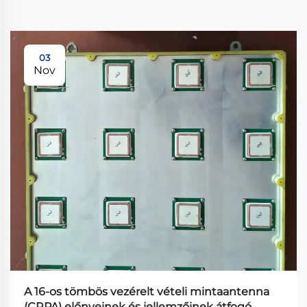
03
Nov
A 16-os tömbös vezérelt vételi mintaantenna
(CRPA) előnyeinek és jellemzőinek átfogó