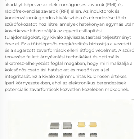
akadályt képezve az elektromágneses zavarok (EMI) és
rádiófrekvenciás zavarok (RFI) ellen. Az induktorok és
kondenzátorok gondos kiválasztása és elrendezése több
szűrőfokozatot hoz létre, amelyek hatékonyan egymás után
következve kihasználják az egyedi csillapítási
tulajdonságokat, így kiváló zajvisszautasítási teljesítményt
érve el. Ez a többlépcsős megközelítés biztosítja a vezetett
és a sugárzott zavarforrások elleni átfogó védelmet. A szűrő
tervezése fejlett árnyékolási technikákat és optimális
alkatrész-elhelyezést foglal magában, hogy minimalizálja a
kölcsönös csatolási hatásokat és megőrizze a jel
integritását. Ez a kiváló zajimmunitás különösen értékes
ipari környezetekben, ahol az elektronikus berendezések
potenciális zavarforrások közvetlen közelében működnek.