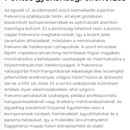
Az egyedi LC aluláteresztő szűrő kiemelkedik a pontos
frekvencia-szabályozás terén, amelyet gondosan
kiszámított komponensértékek és optimalizált áramköri
topológia biztosít. Ez a pontosság lehetővé teszi a pontos
vágási frekvencia meghatározását, így a kívánt jelek
zavartalan áthaladását, miközben a nemkívánatos
frekvenciák hatékonyan csillapodnak. A szűrő tervezése
fejlett impedanciamatching technikákat foglal magában,
minimalizálva a behelyezési veszteséget és maximalizálva a
teljesítményátviteli hatékonyságot. A frekvencia-
válaszgörbe finomhangolásának képessége éles lecsengési
jellemzőket eredményez, világos határt húzva az áteresztő
sáv és a tiltó sáv közé. Ez a szintű szabályozás különösen
értékes olyan alkalmazásokban, ahol szigorú
frekvenciaelválasztás szükséges, például professzionális
hangszerkezeteknél vagy érzékeny mérőrendszereknél. Az
egyedileg kialakított folyamat figyelembe veszi a
komponensek tűréseit, hőmérsékleti együtthatókat és a
parazita hatásokat, így a működési körülményektől
függetlenül magas fokon előrejelezhető és stabil