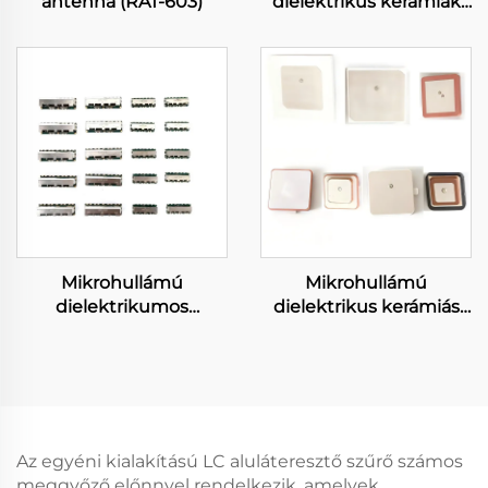
antenna (RAT-603)
dielektrikus kerámiák
multiplexer
Mikrohullámú
Mikrohullámú
dielektrikumos
dielektrikus kerámiás
kerámiák duplexer
antenna
Az egyéni kialakítású LC aluláteresztő szűrő számos
meggyőző előnnyel rendelkezik, amelyek