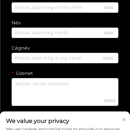
0/100
Név
0/100
Cégnév
0/200
Üzenet
0/1000
Beküldés
We value your privacy
We use cookies and similar tools to provide our services.