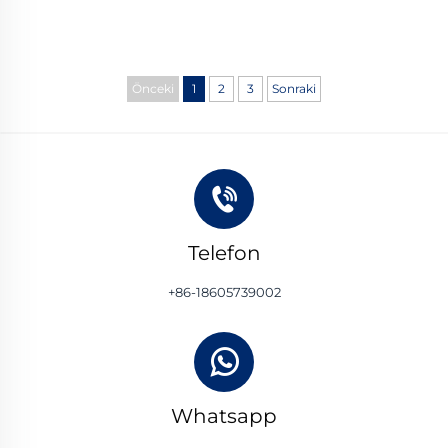
Önceki
1
2
3
Sonraki
Telefon
+86-18605739002
Whatsapp