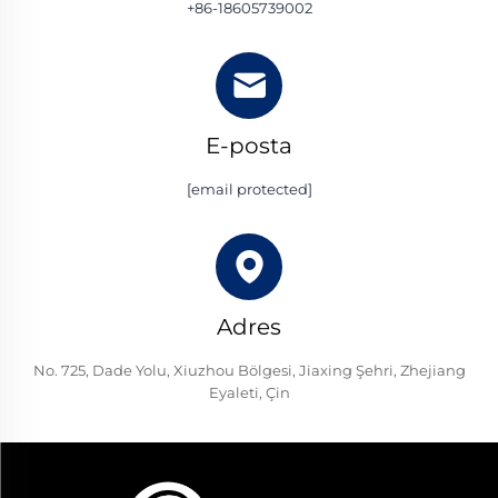
+86-18605739002
E-posta
[email protected]
Adres
No. 725, Dade Yolu, Xiuzhou Bölgesi, Jiaxing Şehri, Zhejiang
Eyaleti, Çin