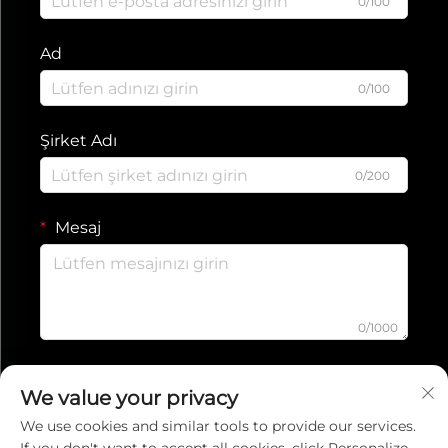
0/100
Ad
0/100
Şirket Adı
0/200
Mesaj
0/1000
Gönder
We value your privacy
We use cookies and similar tools to provide our services.