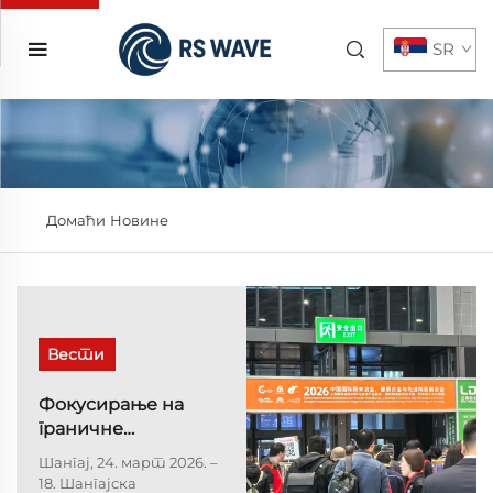
SR
Домаћи
Новине
Вести
Фокусирање на
граничне
материјале,
Шангај, 24. март 2026. –
изградња врхунског
18. Шангајска