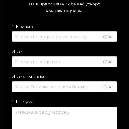
Наш представник ће вас ускоро
контактирати.
Е-маил
0/100
Име
0/100
Име компаније
0/200
Порука