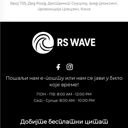
Број 725, Дад Роад, Дистрикт Сиуцхоу, град Џиаксинг,
провинција Цхецзян, Кина
Пошаљи нам е-пошту или нам се јави у било
које време!
ПОН - ПВ: 8:00 AM - 12:00 PM
Сат - Сунце: 8:00 AM - 10:00 PM
Добијте бесплатни цитат