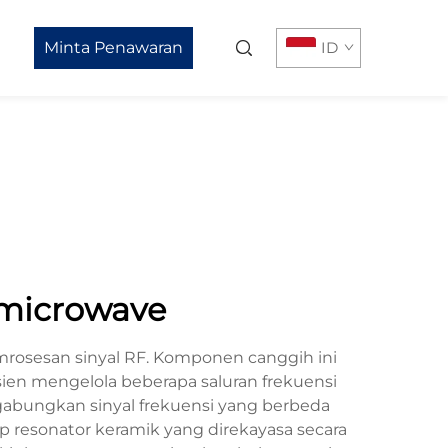
Minta Penawaran
ID
k microwave
mrosesan sinyal RF. Komponen canggih ini
sien mengelola beberapa saluran frekuensi
abungkan sinyal frekuensi yang berbeda
p resonator keramik yang direkayasa secara