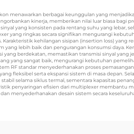
iskon menawarkan berbagai keunggulan yang menjadikan
ngorbankan kinerja, memberikan nilai luar biasa bagi pr
 sinyal yang konsisten pada rentang suhu yang lebar,
xer yang ringkas secara signifikan mengurangi kebut
s. Karakteristik kehilangan sisipan (insertion loss) 
stem yang lebih baik dan pengurangan konsumsi daya. K
 yang berdekatan, memastikan transmisi sinyal yang jer
ng yang sangat baik, mengurangi kebutuhan pemelihar
sistem RF standar menyederhanakan proses pemasangan
ng fleksibel serta ekspansi sistem di masa depan. Selai
 stabil selama siklus termal, sementara kapasitas pe
eristik penyaringan efisien dari multiplexer membantu 
an menyederhanakan desain sistem secara keseluruh