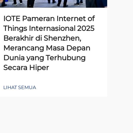
IOTE Pameran Internet of
Pe
Things Internasional 2025
Ti
Berakhir di Shenzhen,
Pe
Merancang Masa Depan
Aw
Dunia yang Terhubung
da
Secara Hiper
Se
LIHAT SEMUA
LIH