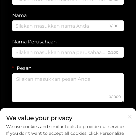
Nama
0/100
Nama Perusahaan
0/200
Pesan
0/1000
Kirim
We value your privacy
We use cookies and similar tools to provide our services.
If you don't want to accept all cookies, click Personalize
Kebijakan Privasi