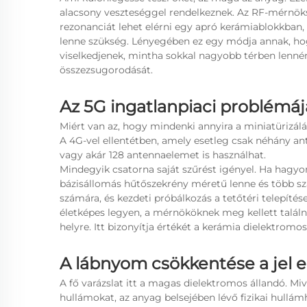
alacsony veszteséggel rendelkeznek. Az RF-mérnöksé
rezonanciát lehet elérni egy apró kerámiablokkba
lenne szükség. Lényegében ez egy módja annak, ho
viselkedjenek, mintha sokkal nagyobb térben lennén
összezsugorodását.
Az 5G ingatlanpiaci problémáj
Miért van az, hogy mindenki annyira a miniatürizál
A 4G-vel ellentétben, amely esetleg csak néhány a
vagy akár 128 antennaelemet is használhat.
Mindegyik csatorna saját szűrést igényel. Ha hagy
bázisállomás hűtőszekrény méretű lenne és több 
számára, és kezdeti próbálkozás a tetőtéri telepítés
életképes legyen, a mérnököknek meg kellett találn
helyre. Itt bizonyítja értékét a kerámia dielektromos
A lábnyom csökkentése a jel e
A fő varázslat itt a magas dielektromos állandó. Mi
hullámokat, az anyag belsejében lévő fizikai hullámh