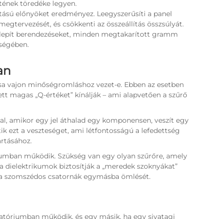
tének töredéke legyen.
ású előnyöket eredményez. Leegyszerűsíti a panel
egtervezését, és csökkenti az összeállítás összsúlyát.
 telepít berendezéseket, minden megtakarított gramm
tségében.
an
ása vajon minőségromláshoz vezet-e. Ebben az esetben
ett magas „Q-értéket” kínálják – ami alapvetően a szűrő
, amikor egy jel áthalad egy komponensen, veszít egy
ik ezt a veszteséget, ami létfontosságú a lefedettség
artásához.
rumban működik. Szükség van egy olyan szűrőre, amely
ia dielektrikumok biztosítják a „meredek szoknyákat”
 a szomszédos csatornák egymásba ömlését.
ratóriumban működik, és egy másik, ha egy sivatagi