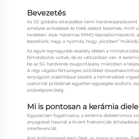
Bevezetés
Az 5G globális elterjedése némi hardverparadoxont 
amelyek erősebbek és több adatot kezelnek, mint val
terekben. Akár hatalmas MIMO bázisállomásokról, aká
beszélünk, nagy a nyomás, hogy „kicsiben” működjünk
Az egyik legnagyobb akadály ebben a miniatürizálá
fémdobozok voltak, de ez változóban van. A kerámi
be az 5G hardverek zsugorítására, miközben a telj
A régi vágású fémüreges szűrőkkel összehasonlítva
lenyűgöző stabilitással kezelik a hőmérséklet-inga
csatornát próbálnak egyetlen egységbe zsúfolni, 
szükségszerűség.
Mi is pontosan a kerámia diel
Egyszerűen fogalmazva, a kerámia dielektromos szű
anyagokat használ a kívánt frekvenciák áthaladására
interferenciát.
Ami különlegessé teszi őket, az maga az anyag. Ez