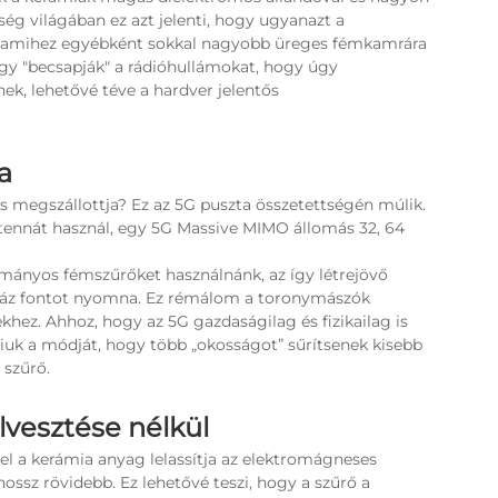
g világában ez azt jelenti, hogy ugyanazt a
n, amihez egyébként sokkal nagyobb üreges fémkamrára
gy "becsapják" a rádióhullámokat, hogy úgy
ek, lehetővé téve a hardver jelentős
a
ás megszállottja? Ez az 5G puszta összetettségén múlik.
ntennát használ, egy 5G Massive MIMO állomás 32, 64
ományos fémszűrőket használnánk, az így létrejövő
száz fontot nyomna. Ez rémálom a toronymászók
ekhez. Ahhoz, hogy az 5G gazdaságilag és fizikailag is
iuk a módját, hogy több „okosságot” sűrítsenek kisebb
 szűrő.
lvesztése nélkül
vel a kerámia anyag lelassítja az elektromágneses
ossz rövidebb. Ez lehetővé teszi, hogy a szűrő a