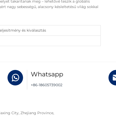
elyet takarítanak meg – lehetővé teszik a globális
ért nagy sebességű, alacsony késleltetésű világ sokkal
ljesítmény és kiválasztás
Whatsapp
+86-18605739002
iaxing City, Zhejiang Province,