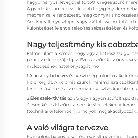
hagyományos, levegővel töltött üreges szűrő mére
A gyártók számára ez a kisebb helyigény dominóhat
mechanikai elrendezését, megkönnyíti a hőkezelés m
Amikor villanyoszlopra vagy zsúfolt városi tetőre
különbséget jelent a telepítés sebességében és köl
Nagy teljesítmény kis dobozb
Felmerülhet a kérdés, hogy egy alkatrész zsugorít
pont az ellenkezője igaz. Ezek a szűrők az úgynevez
működésének hatékonyságát méri.
1.
Alacsony behelyezési veszteség
minden alkalommal
kis energiát. A kerámia szűrők minimálisra csökkent
fenntartásához és az energiafogyasztás kordában t
2.
Éles szelektivitás
az 5G egy nagyon zsúfolt spekt
élesen képes kiszűrni a nem kívánt jeleket. A kerám
(technikai értelemben), amelyek megakadályozzák
A való világra tervezve
Egy dolog, ha egy alkatrész egy klímavezérelt labo