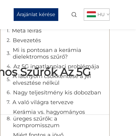
Tartalomjegyzék
Árajánlat kérése
HU
Meta leírás
Bevezetés
Mi is pontosan a kerámia
dielektromos szűrő?
Az 5G ingatlanpiaci problémája
mos Szűrők Az 5G
A lábnyom csökkentése a jel
elvesztése nélkül
Nagy teljesítmény kis dobozban
A való világra tervezve
Kerámia vs. hagyományos
üreges szűrők: a
kompromisszum
Miért fontos a jövő