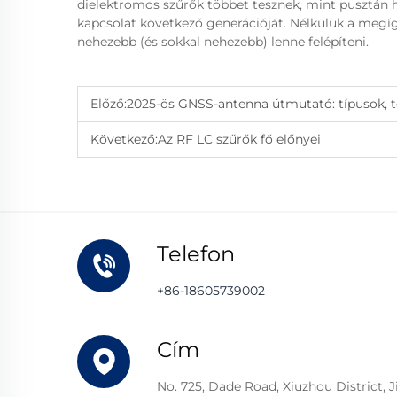
dielektromos szűrők többet tesznek, mint pusztán h
kapcsolat következő generációját. Nélkülük a megíg
nehezebb (és sokkal nehezebb) lenne felépíteni.
Előző:
2025-ös GNSS-antenna útmutató: típusok, te
Következő:
Az RF LC szűrők fő előnyei
Telefon
+86-18605739002
Cím
No. 725, Dade Road, Xiuzhou District, J