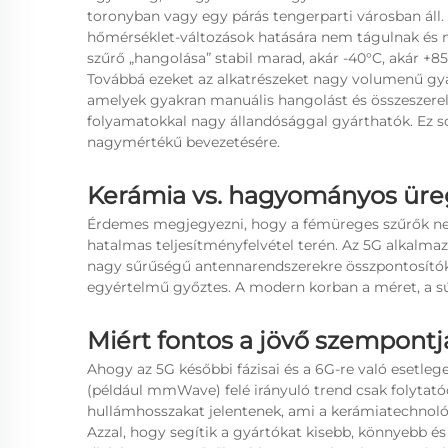
toronyban vagy egy párás tengerparti városban áll
hőmérséklet-változások hatására nem tágulnak és n
szűrő „hangolása” stabil marad, akár -40°C, akár +85
Továbbá ezeket az alkatrészeket nagy volumenű gyár
amelyek gyakran manuális hangolást és összeszerel
folyamatokkal nagy állandósággal gyárthatók. Ez so
nagymértékű bevezetésére.
Kerámia vs. hagyományos üre
Érdemes megjegyezni, hogy a fémüreges szűrők nem 
hatalmas teljesítményfelvétel terén. Az 5G alkalma
nagy sűrűségű antennarendszerekre összpontosítók
egyértelmű győztes. A modern korban a méret, a súl
Miért fontos a jövő szempontj
Ahogy az 5G későbbi fázisai és a 6G-re való esetleg
(például mmWave) felé irányuló trend csak folytat
hullámhosszakat jelentenek, ami a kerámiatechnoló
Azzal, hogy segítik a gyártókat kisebb, könnyebb 