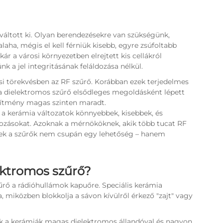
váltott ki. Olyan berendezésekre van szükségünk,
aha, mégis el kell férniük kisebb, egyre zsúfoltabb
r a városi környezetben elrejtett kis cellákról
 a jel integritásának feláldozása nélkül.
si törekvésben az RF szűrő. Korábban ezek terjedelmes
a dielektromos szűrő elsődleges megoldásként lépett
esítmény magas szinten maradt.
 a kerámia változatok könnyebbek, kisebbek, és
dozásokat. Azoknak a mérnököknek, akik több tucat RF
ezek a szűrők nem csupán egy lehetőség – hanem
ektromos szűrő?
rő a rádióhullámok kapuőre. Speciális kerámia
, miközben blokkolja a sávon kívülről érkező "zajt" vagy
ek a kerámiák magas dielektromos állandóval és nagyon