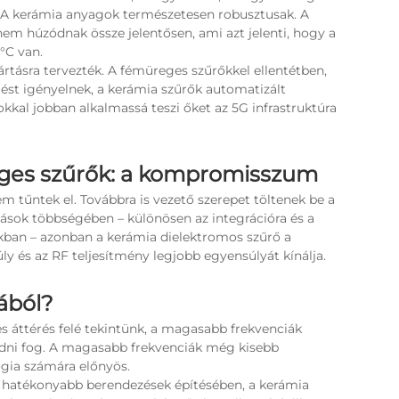
. A kerámia anyagok természetesen robusztusak. A
em húzódnak össze jelentősen, ami azt jelenti, hogy a
°C van.
tásra tervezték. A fémüreges szűrőkkel ellentétben,
ést igényelnek, a kerámia szűrők automatizált
kkal jobban alkalmassá teszi őket az 5G infrastruktúra
ges szűrők: a kompromisszum
tűntek el. Továbbra is vezető szerepet töltenek be a
zások többségében – különösen az integrációra és a
ban – azonban a kerámia dielektromos szűrő a
y és az RF teljesítmény legjobb egyensúlyát kínálja.
ából?
es áttérés felé tekintünk, a magasabb frekvenciák
ódni fog. A magasabb frekvenciák még kisebb
gia számára előnyös.
és hatékonyabb berendezések építésében, a kerámia