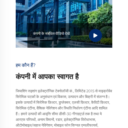
कंपनी के संबंधित वीडियो देखें
हम कौन हैं?
कंपनी में आपका स्वागत है
जियाशिंग रुइशांग इलेक्ट्रॉनिक टेक्नोलॉजी कं., लिमिटेड 2015 से माइक्रोवेव
सिरेमिक घटकों के अनुसंधान एवं विकास, उत्पादन और बिक्री में संलग्न है।
इसके उत्पादों में सिरेमिक फ़िल्टर, डुप्लेक्सर, एलसी फ़िल्टर, कैविटी फ़िल्टर,
सिरेमिक एंटीना, वैश्विक नेविगेशन और स्थिति निर्धारण एंटीना आदि शामिल
हैं। हमारे उत्पादों की आवृत्ति सीमा डीसी-30 गीगाहर्ट्ज़ तक है तथा ये
आरएफ परिपथों, अनाम विमानों, रडार, इलेक्ट्रॉनिक विरोधाभास,
ऑटोमोबाइल/जहाज नेविगेशन, मोबाइल फोन सिग्नल एम्पलीफायर्स,