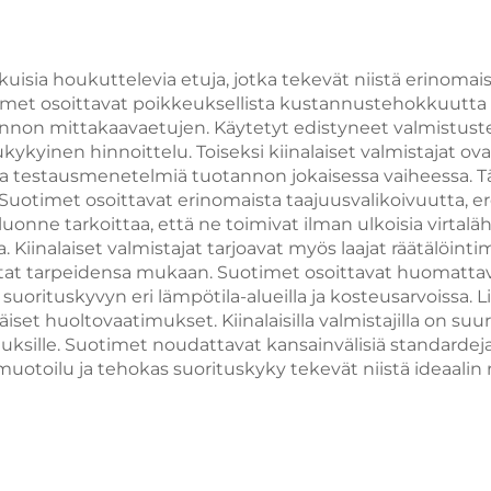
ukuisia houkuttelevia etuja, jotka tekevät niistä erino
met osoittavat poikkeuksellista kustannustehokkuutta l
annon mittakaavaetujen. Käytetyt edistyneet valmistus
kykyinen hinnoittelu. Toiseksi kiinalaiset valmistajat ova
oja testausmenetelmiä tuotannon jokaisessa vaiheessa. 
Suotimet osoittavat erinomaista taajuusvalikoivuutta, er
luonne tarkoittaa, että ne toimivat ilman ulkoisia virtalä
Kiinalaiset valmistajat tarjoavat myös laajat räätälöinti
mitat tarpeidensa mukaan. Suotimet osoittavat huomattava
suorituskyvyn eri lämpötila-alueilla ja kosteusarvoissa
äiset huoltovaatimukset. Kiinalaisilla valmistajilla on su
uksille. Suotimet noudattavat kansainvälisiä standardeja j
toilu ja tehokas suorituskyky tekevät niistä ideaalin rat