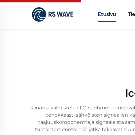
Etusivu
Ti
lc
Kiinassa valmistetut LC-suotimet edustavat
tehokkaasti sähköisten signaalien k
taajuuskomponentteja signaaleista samall
tuotantomenetelmiä, jotka takaavat suure