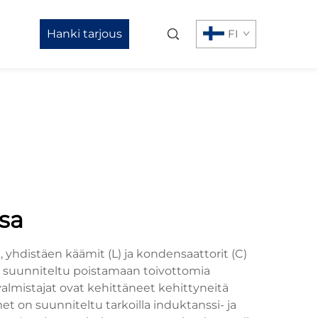
Hanki tarjous
FI
ssa
yhdistäen käämit (L) ja kondensaattorit (C)
n suunniteltu poistamaan toivottomia
valmistajat ovat kehittäneet kehittyneitä
 on suunniteltu tarkoilla induktanssi- ja