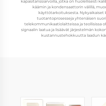
kapasitanssiarvoilla, jotka on huolellisesti k
käämin ja kondensaattorin välillä, muod
käyttötarkoituksesta. Nykyaikaiset 
tuotantoprosesseja yhtenäisen suorit
telekommunikaatiolaitteissa ja teollisissa 
signaalin laatua ja lisäävät järjestelmän ko
kustannustehokkuutta laadun kärsi