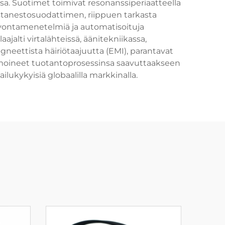
issa. Suotimet toimivat resonanssiperiaatteella
aistanestosuodattimen, riippuen tarkasta
alvontamenetelmiä ja automatisoituja
alti virtalähteissä, äänitekniikassa,
gneettista häiriötaajuutta (EMI), parantavat
ptimoineet tuotantoprosessinsa saavuttaakseen
ukykyisiä globaalilla markkinalla.