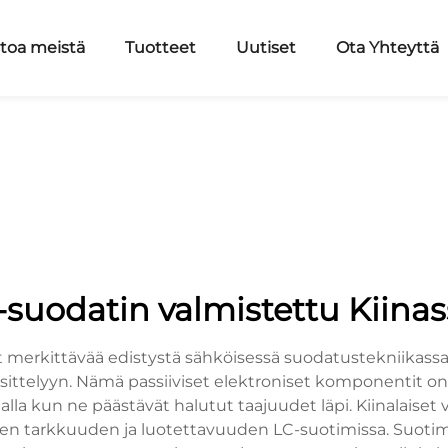
etoa meistä
Tuotteet
Uutiset
Ota Yhteyttä
-suodatin valmistettu Kiina
 merkittävää edistystä sähköisessä suodatustekniikassa, 
äsittelyyn. Nämä passiiviset elektroniset komponentit o
a kun ne päästävät halutut taajuudet läpi. Kiinalaiset 
n tarkkuuden ja luotettavuuden LC-suotimissa. Suotimet