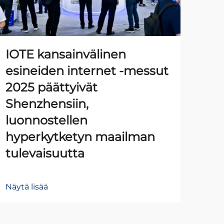
IOTE kansainvälinen
Ta
esineiden internet -messut
au
2025 päättyivät
nii
Shenzhensiin,
va
luonnostellen
pi
hyperkytketyn maailman
tulevaisuutta
Näyt
Näytä lisää