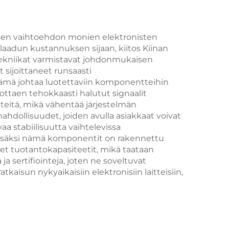
maisen vaihtoehdon monien elektronisten
aadun kustannuksen sijaan, kiitos Kiinan
tekniikat varmistavat johdonmukaisen
t sijoittaneet runsaasti
Tämä johtaa luotettaviin komponentteihin
ottaen tehokkaasti halutut signaalit
hteitä, mikä vähentää järjestelmän
mahdollisuudet, joiden avulla asiakkaat voivat
a stabiilisuutta vaihtelevissa
. Lisäksi nämä komponentit on rakennettu
uret tuotantokapasiteetit, mikä taataan
a sertifiointeja, joten ne soveltuvat
kaisun nykyaikaisiin elektronisiin laitteisiin,