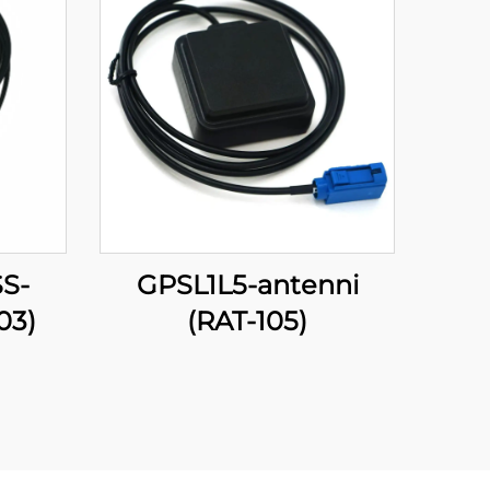
S-
GPSL1L5-antenni
03)
(RAT-105)