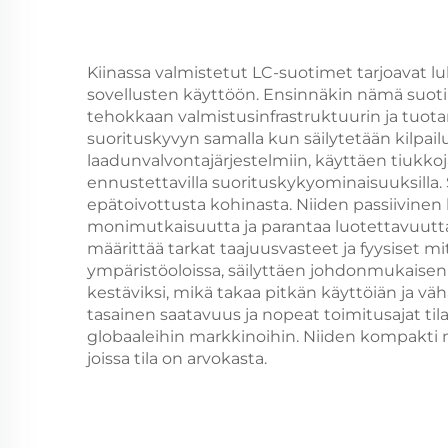
Kiinassa valmistetut LC-suotimet tarjoavat l
sovellusten käyttöön. Ensinnäkin nämä suoti
tehokkaan valmistusinfrastruktuurin ja tuot
suorituskyvyn samalla kun säilytetään kilpailu
laadunvalvontajärjestelmiin, käyttäen tiukk
ennustettavilla suorituskykyominaisuuksilla. 
epätoivottusta kohinasta. Niiden passiivinen 
monimutkaisuutta ja parantaa luotettavuutta. 
määrittää tarkat taajuusvasteet ja fyysiset 
ympäristöoloissa, säilyttäen johdonmukaisen 
kestäviksi, mikä takaa pitkän käyttöiän ja väh
tasainen saatavuus ja nopeat toimitusajat tila
globaaleihin markkinoihin. Niiden kompakti muo
joissa tila on arvokasta.