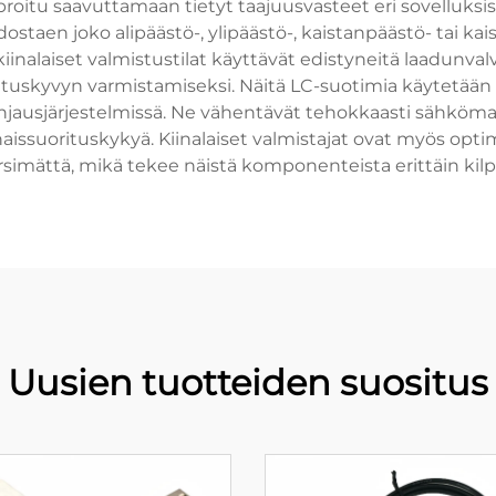
alibroitu saavuttamaan tietyt taajuusvasteet eri sovelluks
ostaen joko alipäästö-, ylipäästö-, kaistanpäästö- tai k
kiinalaiset valmistustilat käyttävät edistyneitä laadunv
uskyvyn varmistamiseksi. Näitä LC-suotimia käytetään laaj
ohjausjärjestelmissä. Ne vähentävät tehokkaasti sähköma
konaissuorituskykyä. Kiinalaiset valmistajat ovat myös o
mättä, mikä tekee näistä komponenteista erittäin kilpail
Uusien tuotteiden suositus